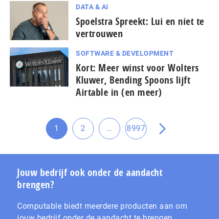
DATA & AI
Spoelstra Spreekt: Lui en niet te
vertrouwen
SOFTWARE & DEVELOPMENT
Kort: Meer winst voor Wolters
Kluwer, Bending Spoons lijft
Airtable in (en meer)
Tussenliggende
1
2
…
8997
Ga
Ga
Ga
Ga
pagina's
naar
naar
naar
naar
weggelaten
pagina
pagina
pagina
de
volgende
Jouw bedrijf ook onder de aandacht
pagina
brengen?
Computable biedt meerdere producten aan om
jouw bedrijf onder de aandacht te brengen.