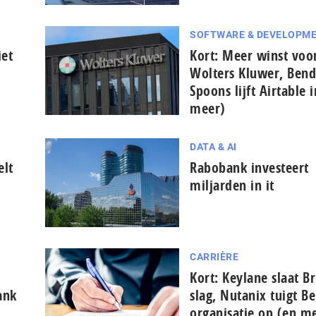
SOFTWARE & DEVELOPM
iet
Kort: Meer winst voo
Wolters Kluwer, Bend
Spoons lijft Airtable 
meer)
DATA & AI
elt
Rabobank investeert
miljarden in it
CARRIÈRE
Kort: Keylane slaat Br
ank
slag, Nutanix tuigt B
organisatie op (en m