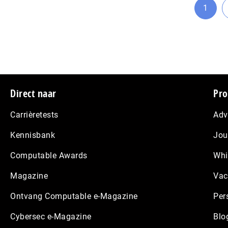
1
Ga
naar
pagin
Footer
Direct naar
Pro
Carrièretests
Adv
Kennisbank
Jou
Computable Awards
Whi
Magazine
Vac
Ontvang Computable e-Magazine
Per
Cybersec e-Magazine
Blo