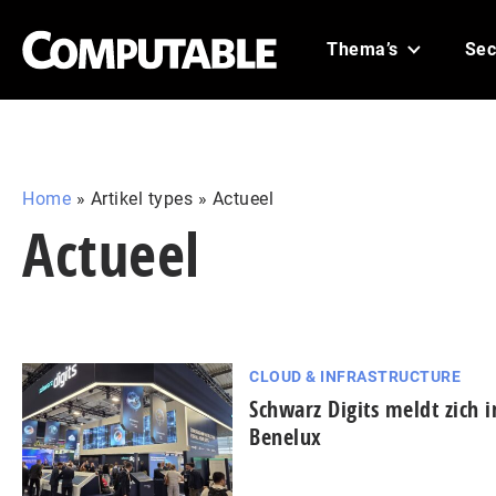
Thema’s
Sec
Home
»
Artikel types
»
Actueel
Actueel
CLOUD & INFRASTRUCTURE
Schwarz Digits meldt zich i
Benelux