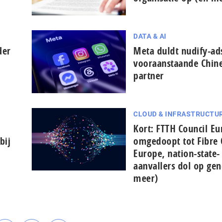
DATA & AI
der
Meta duldt nudify-ad
voor­aan­staan­de Chin
partner
CLOUD & INFRASTRUCTU
Kort: FTTH Council E
bij
omgedoopt tot Fibre 
Europe, nation-state-
aanvallers dol op gen
meer)