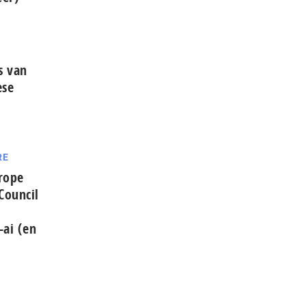
s van
ese
RE
urope
Council
-ai (en