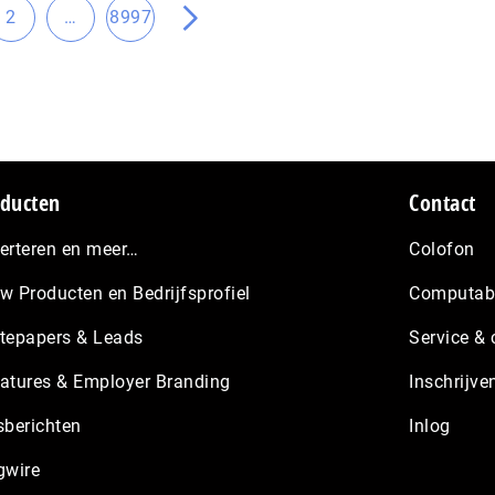
Tussenliggende
2
…
8997
Ga
Ga
Ga
pagina's
naar
naar
naar
weggelaten
a
pagina
pagina
de
volgende
pagina
ducten
Contact
erteren en meer…
Colofon
w Producten en Bedrijfsprofiel
Computabl
tepapers & Leads
Service & 
atures & Employer Branding
Inschrijve
sberichten
Inlog
gwire