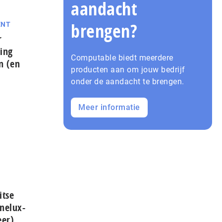
aandacht
brengen?
ENT
r
ing
Computable biedt meerdere
in (en
producten aan om jouw bedrijf
onder de aandacht te brengen.
Meer informatie
itse
enelux-
eer)