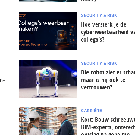
SECURITY & RISK
Hoe versterk je de
cyberweerbaarheid va
collega’s?
SECURITY & RISK
Die robot ziet er schat
n­
maar is hij ook te
vertrouwen?
CARRIÈRE
Kort: Bouw schreeuw
BIM-experts, onterec
ontslag na geheime