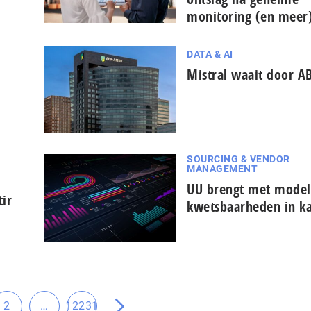
monitoring (en meer
DATA & AI
Mistral waait door 
SOURCING & VENDOR
MANAGEMENT
UU brengt met model 
ir
kwetsbaarheden in k
Tussenliggende
2
…
12231