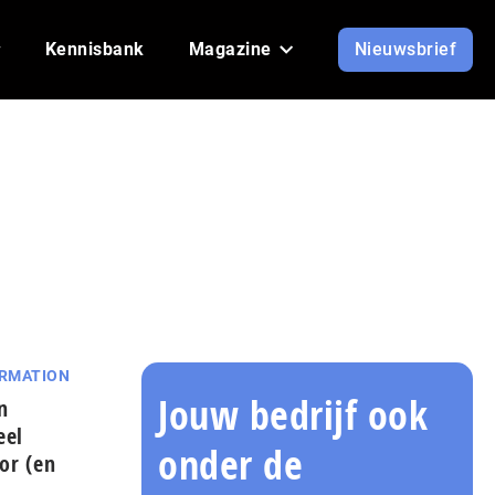
Kennisbank
Magazine
Nieuwsbrief
ORMATION
Jouw bedrijf ook
n
eel
onder de
tor (en