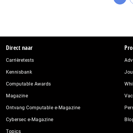
Ga
naar
pagin
Footer
Direct naar
Pro
Carrièretests
Adv
Kennisbank
Jou
Computable Awards
Whi
Magazine
Vac
Ontvang Computable e-Magazine
Per
Cybersec e-Magazine
Blo
Topics