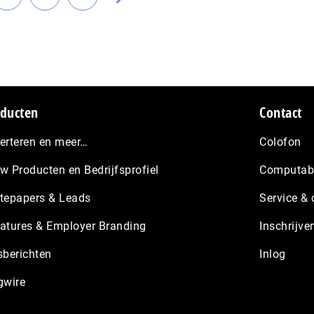
Ga
Ga
Ga
pagina's
naar
naar
naar
weggelaten
a
pagina
pagina
de
volgende
pagina
ducten
Contact
erteren en meer…
Colofon
w Producten en Bedrijfsprofiel
Computabl
tepapers & Leads
Service & 
atures & Employer Branding
Inschrijve
sberichten
Inlog
gwire