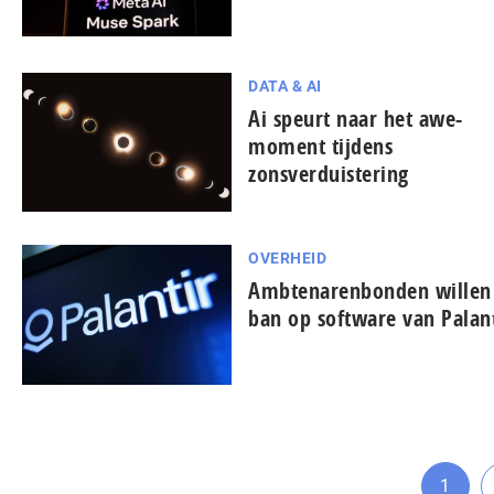
DATA & AI
Ai speurt naar het awe-
moment tijdens
zonsverduistering
OVERHEID
Ambtenarenbonden willen
ban op software van Palant
1