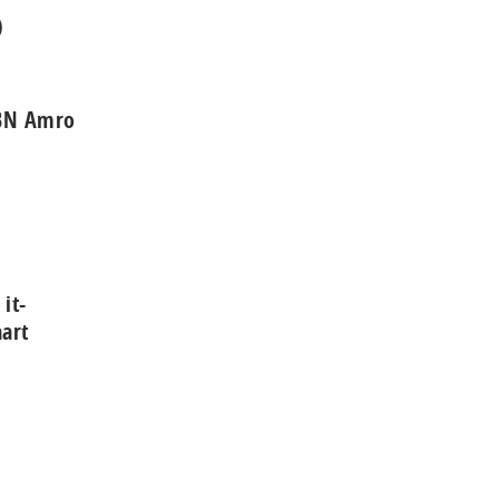
)
ABN Amro
it-
aart