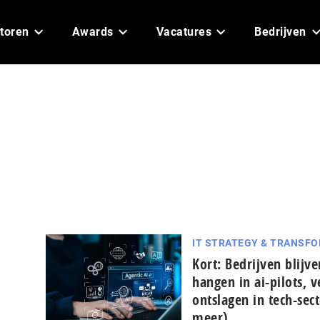
toren
Awards
Vacatures
Bedrijven
IT STRATEGY & TRANSF
Kort: Bedrijven blijve
hangen in ai-pilots, v
ontslagen in tech-sec
meer)