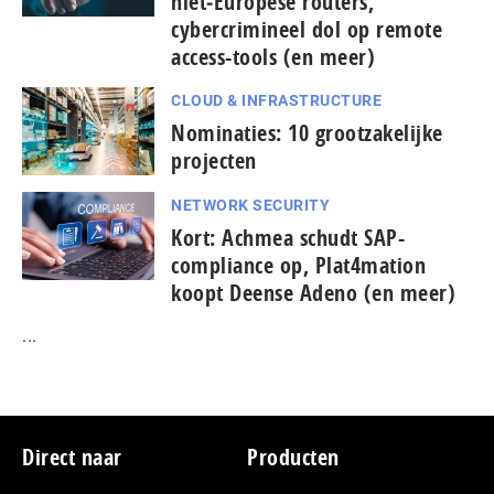
niet‑Europese routers,
cybercrimineel dol op remote
access-tools (en meer)
CLOUD & INFRASTRUCTURE
Nominaties: 10 grootzakelijke
projecten
NETWORK SECURITY
Kort: Achmea schudt SAP-
compliance op, Plat4mation
koopt Deense Adeno (en meer)
...
Footer
Direct naar
Producten