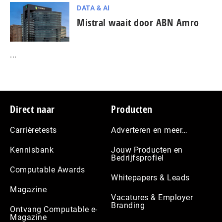
DATA & AI
Mistral waait door ABN Amro
...
Footer
Direct naar
Producten
Carrièretests
Adverteren en meer…
Kennisbank
Jouw Producten en
Bedrijfsprofiel
Computable Awards
Whitepapers & Leads
Magazine
Vacatures & Employer
Branding
Ontvang Computable e-
Magazine