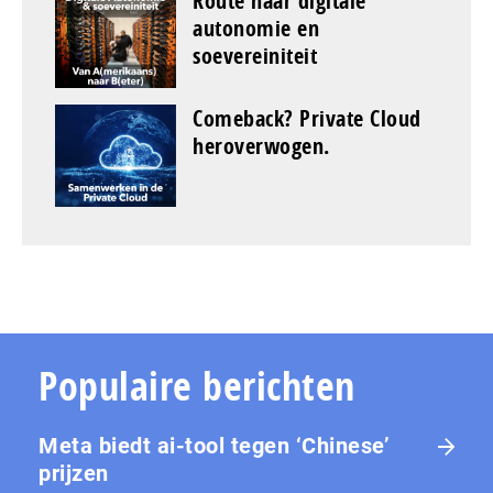
Route naar digitale
autonomie en
soevereiniteit
Comeback? Private Cloud
heroverwogen.
Populaire berichten
Meta biedt ai-tool tegen ‘Chinese’
prijzen