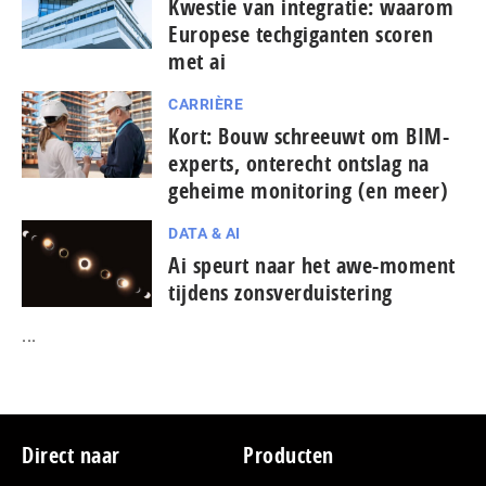
Kwestie van integratie: waarom
Europese tech­gi­gan­ten scoren
met ai
CARRIÈRE
Kort: Bouw schreeuwt om BIM-
experts, onterecht ontslag na
geheime monitoring (en meer)
DATA & AI
Ai speurt naar het awe-moment
tijdens zonsverduistering
...
Footer
Direct naar
Producten