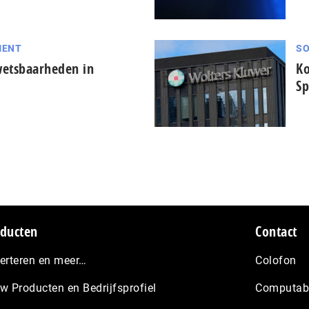
MENT
SO
wetsbaarheden in
Ko
Sp
ducten
Contact
erteren en meer…
Colofon
w Producten en Bedrijfsprofiel
Computabl