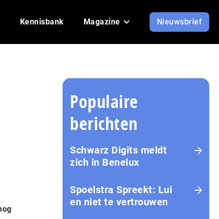
Kennisbank
Magazine
Nieuwsbrief
Populaire
berichten
Schwarz Digits meldt
zich in Benelux
Spoelstra Spreekt: Lui
en niet te vertrouwen
nog