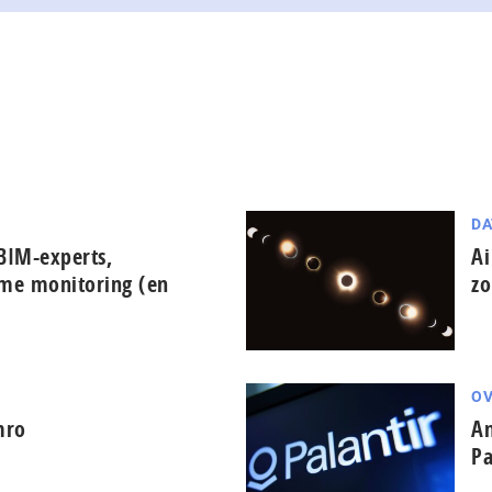
DA
BIM-experts,
Ai
ime monitoring (en
zo
OV
mro
Am
Pa