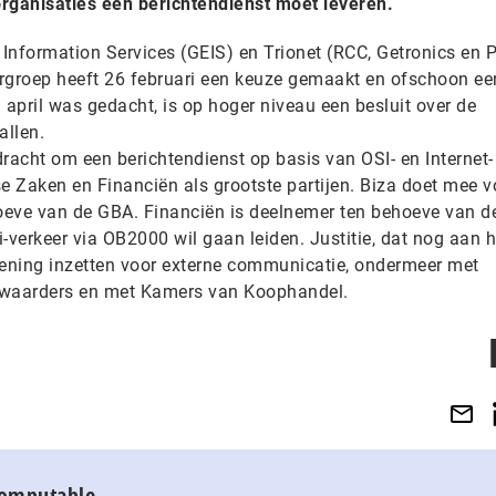
 organisaties een berichtendienst moet leveren.
ic Information Services (GEIS) en Trionet (RCC, Getronics en 
rgroep heeft 26 februari een keuze gemaakt en ofschoon ee
 april was gedacht, is op hoger niveau een besluit over de
allen.
racht om een berichtendienst op basis van OSI- en Internet-
 Zaken en Financiën als grootste partijen. Biza doet mee v
hoeve van de GBA. Financiën is deelnemer ten behoeve van d
i-verkeer via OB2000 wil gaan leiden. Justitie, dat nog aan h
ziening inzetten voor externe communicatie, ondermeer met
rwaarders en met Kamers van Koophandel.
Computable