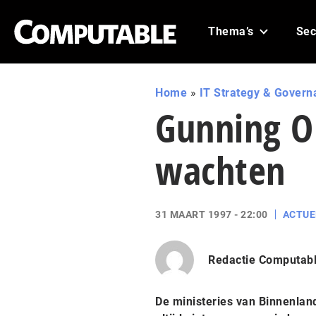
Thema’s
Sec
Home
»
IT Strategy & Govern
Gunning OB
wachten
31 MAART 1997 - 22:00
ACTUE
Redactie Computab
De ministeries van Binnenland