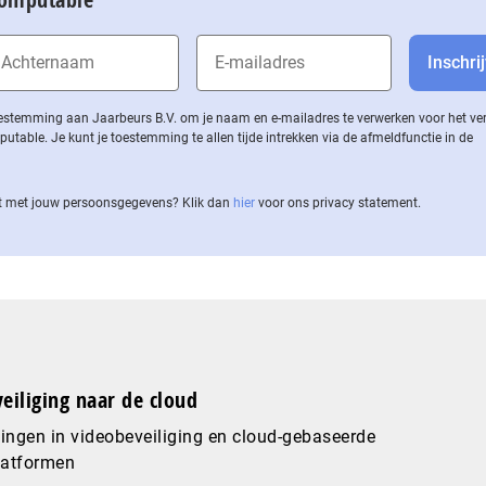
 toestemming aan Jaarbeurs B.V. om je naam en e-mailadres te verwerken voor het v
ble. Je kunt je toestemming te allen tijde intrekken via de af­meld­func­tie in de
 met jouw per­soons­ge­ge­vens? Klik dan
hier
voor ons privacy statement.
eiliging naar de cloud
ingen in videobeveiliging en cloud-gebaseerde
latformen