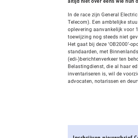
altijd niet over eens wie hun
In de race zijn General Electr
Telecom). Een ambtelijke stuu
oplevering aanvankelijk voor 1
toewijzing nog steeds niet gev
Het gaat bij deze ‘OB2000’-opd
standaarden, met Binnenlandse
(edi-)berichtenverkeer ten be
Belastingdienst, die al haar ed
inventariseren is, wil de voor
advocaten, notarissen en deu
Inschrijven nieuwsbrief 