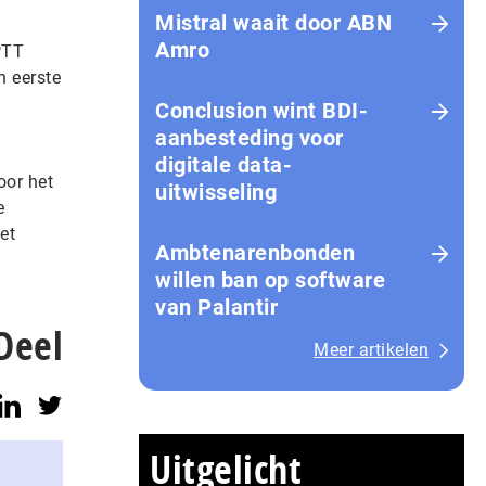
Mistral waait door ABN
Amro
PTT
n eerste
Conclusion wint BDI-
aanbesteding voor
digitale data-
oor het
uitwisseling
e
et
Ambtenarenbonden
willen ban op software
van Palantir
Deel
Meer artikelen
Uitgelicht