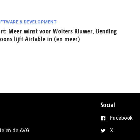
FTWARE & DEVELOPMENT
rt: Meer winst voor Wolters Kluwer, Bending
oons lijft Airtable in (en meer)
Social
Facebook
e en de AVG
X