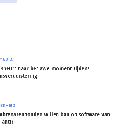
TA & AI
 speurt naar het awe-moment tijdens
nsverduistering
ERHEID
btenarenbonden willen ban op software van
lantir