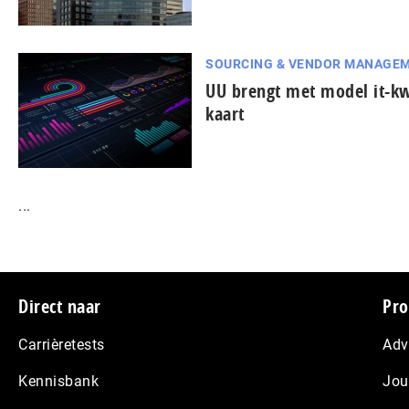
SOURCING & VENDOR MANAGE
UU brengt met model it-k
kaart
...
Footer
Direct naar
Pro
Carrièretests
Adv
Kennisbank
Jou