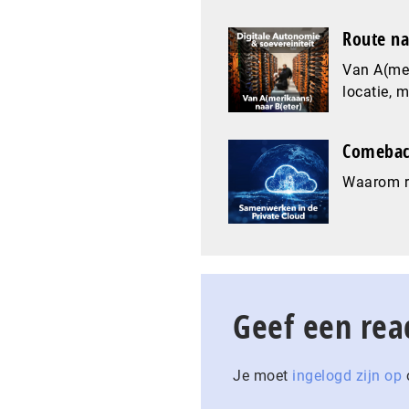
Route na
Van A(mer
locatie, 
Comeback
Waarom re
Geef een rea
Je moet
ingelogd zijn op
o