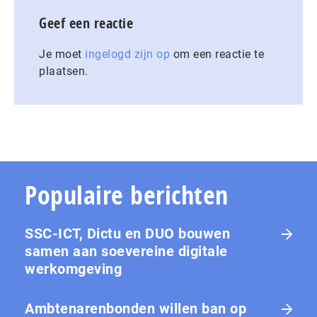
Geef een reactie
Je moet
ingelogd zijn op
om een reactie te
plaatsen.
Populaire berichten
SSC-ICT, Dictu en DUO bouwen
samen aan soevereine digitale
werkomgeving
Ambtenarenbonden willen ban op