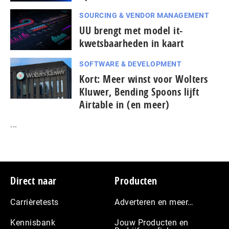
SOURCING & VENDOR MANAGEMENT
UU brengt met model it-
kwetsbaarheden in kaart
SOFTWARE & DEVELOPMENT
Kort: Meer winst voor Wolters
Kluwer, Bending Spoons lijft
Airtable in (en meer)
...
Footer
Direct naar
Producten
Carrièretests
Adverteren en meer…
Kennisbank
Jouw Producten en