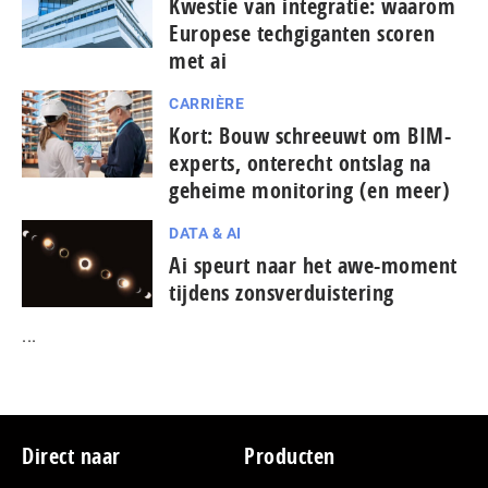
Kwestie van integratie: waarom
Europese tech­gi­gan­ten scoren
met ai
CARRIÈRE
Kort: Bouw schreeuwt om BIM-
experts, onterecht ontslag na
geheime monitoring (en meer)
DATA & AI
Ai speurt naar het awe-moment
tijdens zonsverduistering
...
Footer
Direct naar
Producten