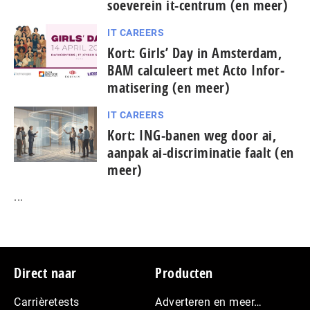
soeverein it-centrum (en meer)
IT CAREERS
Kort: Girls’ Day in Amsterdam,
BAM calculeert met Acto In­for­
ma­ti­se­ring (en meer)
IT CAREERS
Kort: ING-banen weg door ai,
aanpak ai-dis­cri­mi­na­tie faalt (en
meer)
...
Footer
Direct naar
Producten
Carrièretests
Adverteren en meer…