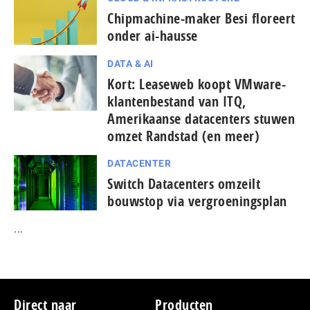
Chipmachine-maker Besi floreert
onder ai-hausse
DATA & AI
Kort: Leaseweb koopt VMware-
klantenbestand van ITQ,
Amerikaanse datacenters stuwen
omzet Randstad (en meer)
DATACENTER
Switch Datacenters omzeilt
bouwstop via vergroeningsplan
...
Footer
Direct naar
Producten