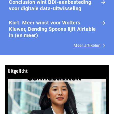
Conclusion wint BDI-aanbesteding
voor digitale data-uitwisseling
Kort: Meer winst voor Wolters
Kluwer, Bending Spoons lijft Airtable
in (en meer)
Meer artikelen
Uitgelicht