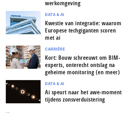
werkomgeving
DATA & AI
Kwestie van integratie: waarom
Europese tech­gi­gan­ten scoren
met ai
CARRIÈRE
Kort: Bouw schreeuwt om BIM-
experts, onterecht ontslag na
geheime monitoring (en meer)
DATA & AI
Ai speurt naar het awe-moment
tijdens zonsverduistering
...