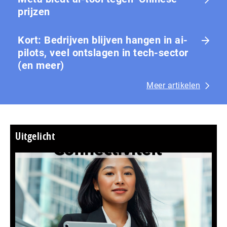
prijzen
Kort: Bedrijven blijven hangen in ai-
pilots, veel ontslagen in tech-sector
(en meer)
Meer artikelen
Uitgelicht