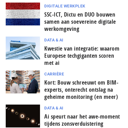
DIGITALE WERKPLEK
SSC-ICT, Dictu en DUO bouwen
samen aan soevereine digitale
werkomgeving
DATA & AI
Kwestie van integratie: waarom
Europese tech­gi­gan­ten scoren
met ai
CARRIÈRE
Kort: Bouw schreeuwt om BIM-
experts, onterecht ontslag na
geheime monitoring (en meer)
DATA & AI
Ai speurt naar het awe-moment
tijdens zonsverduistering