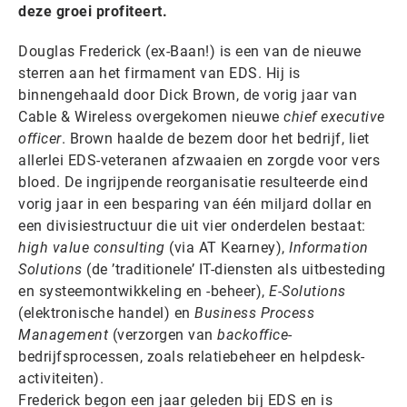
deze groei profiteert.
Douglas Frederick (ex-Baan!) is een van de nieuwe
sterren aan het firmament van EDS. Hij is
binnengehaald door Dick Brown, de vorig jaar van
Cable & Wireless overgekomen nieuwe
chief executive
officer
. Brown haalde de bezem door het bedrijf, liet
allerlei EDS-veteranen afzwaaien en zorgde voor vers
bloed. De ingrijpende reorganisatie resulteerde eind
vorig jaar in een besparing van één miljard dollar en
een divisiestructuur die uit vier onderdelen bestaat:
high value consulting
(via AT Kearney),
Information
Solutions
(de ’traditionele’ IT-diensten als uitbesteding
en systeemontwikkeling en -beheer),
E-Solutions
(elektronische handel) en
Business Process
Management
(verzorgen van
backoffice
-
bedrijfsprocessen, zoals relatiebeheer en helpdesk-
activiteiten).
Frederick begon een jaar geleden bij EDS en is