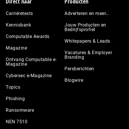
Footer
Direct naar
Producten
Carrièretests
Adverteren en meer…
Kennisbank
Jouw Producten en
Bedrijfsprofiel
Computable Awards
Whitepapers & Leads
Magazine
Vacatures & Employer
Branding
Ontvang Computable e-
Magazine
Persberichten
Cybersec e-Magazine
Blogwire
Topics
Phishing
Ransomware
NEN 7510