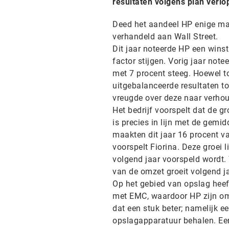
resultaten volgens plan verlo
Deed het aandeel HP enige maa
verhandeld aan Wall Street.
Dit jaar noteerde HP een winst
factor stijgen. Vorig jaar note
met 7 procent steeg. Hoewel t
uitgebalanceerde resultaten t
vreugde over deze naar verhou
Het bedrijf voorspelt dat de g
is precies in lijn met de gemid
maakten dit jaar 16 procent va
voorspelt Fiorina. Deze groei 
volgend jaar voorspeld wordt. 
van de omzet groeit volgend j
Op het gebied van opslag heef
met EMC, waardoor HP zijn omz
dat een stuk beter; namelijk e
opslagapparatuur behalen. Een