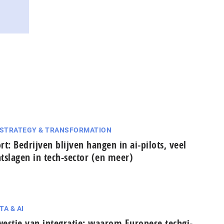
 STRATEGY & TRANSFORMATION
rt: Bedrijven blijven hangen in ai-pilots, veel
tslagen in tech-sector (en meer)
TA & AI
estie van integratie: waarom Europese tech­gi­