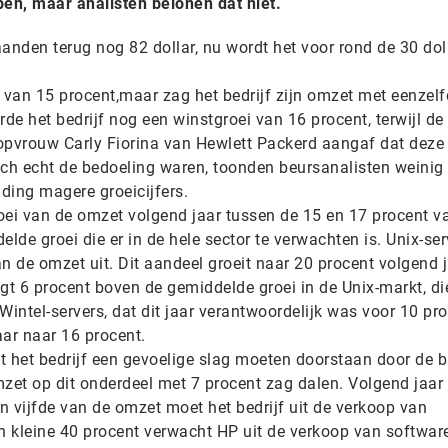
pen, maar analisten belonen dat niet.
nden terug nog 82 dollar, nu wordt het voor rond de 30 dol
 van 15 procent,maar zag het bedrijf zijn omzet met eenzel
erde het bedrijf nog een winstgroei van 16 procent, terwijl d
opvrouw Carly Fiorina van Hewlett Packerd aangaf dat deze
och echt de bedoeling waren, toonden beursanalisten weinig
ding magere groeicijfers.
roei van de omzet volgend jaar tussen de 15 en 17 procent va
delde groei die er in de hele sector te verwachten is. Unix-se
n de omzet uit. Dit aandeel groeit naar 20 procent volgend j
ligt 6 procent boven de gemiddelde groei in de Unix-markt, di
Wintel-servers, dat dit jaar verantwoordelijk was voor 10 pr
aar naar 16 procent.
t het bedrijf een gevoelige slag moeten doorstaan door de 
et op dit onderdeel met 7 procent zag dalen. Volgend jaar
en vijfde van de omzet moet het bedrijf uit de verkoop van
 kleine 40 procent verwacht HP uit de verkoop van software