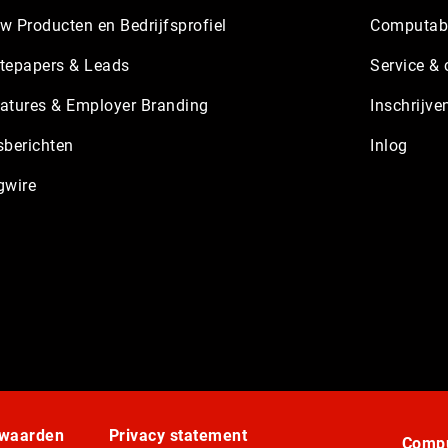
w Producten en Bedrijfsprofiel
Computabl
tepapers & Leads
Service & 
atures & Employer Branding
Inschrijve
sberichten
Inlog
gwire
rwaarden
Privacy statement
Compu