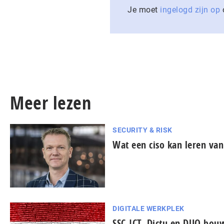
Je moet
ingelogd zijn op
o
Meer lezen
SECURITY & RISK
Wat een ciso kan leren van
DIGITALE WERKPLEK
SSC-ICT, Dictu en DUO bo