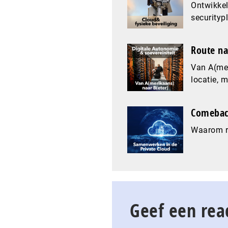
Ontwikkel
securityp
Route na
Van A(mer
locatie, 
Comeback
Waarom re
Geef een rea