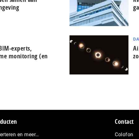
mgeving
ga
DA
BIM-experts,
Ai
ime monitoring (en
zo
ducten
Contact
erteren en meer…
Colofon