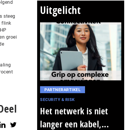
olgend
Uitgelicht
s steeg
 flink
 HP
en groei
de
aling
rocent
PARTNERARTIKEL
SECURITY & RISK
Deel
Het netwerk is niet
langer een kabel,...