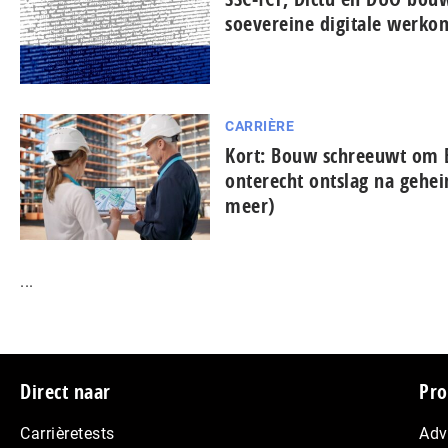
soevereine digitale werko
CARRIÈRE
Kort: Bouw schreeuwt om 
onterecht ontslag na gehe
meer)
...
Footer
Direct naar
Pro
Carrièretests
Adv