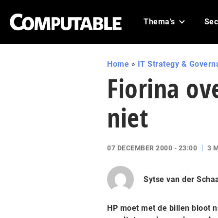
Thema’s
Sec
Home
»
IT Strategy & Govern
Fiorina ov
niet
07 DECEMBER 2000 - 23:00
3 
Sytse van der Scha
HP moet met de billen bloot n