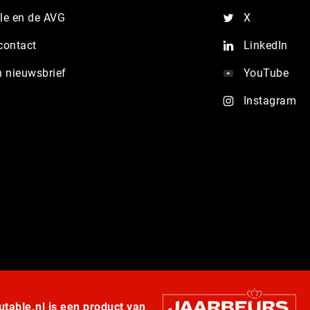
e en de AVG
X
contact
LinkedIn
n nieuwsbrief
YouTube
Instagram
table.nl is een product van