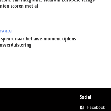
n­ten scoren met ai
TA & AI
 speurt naar het awe-moment tijdens
nsverduistering
Social
Facebook