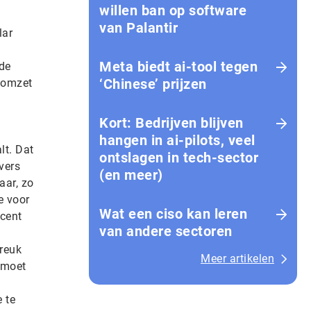
willen ban op software
van Palantir
lar
Meta biedt ai-tool tegen
fde
‘Chinese’ prijzen
e omzet
Kort: Bedrijven blijven
hangen in ai-pilots, veel
lt. Dat
ontslagen in tech-sector
rvers
(en meer)
aar, zo
e voor
Wat een ciso kan leren
ocent
van andere sectoren
breuk
Meer artikelen
 moet
 te