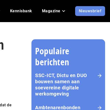
Kennisbank
Magazine
Nieuwsbrief
n
Populaire
berichten
SSC-ICT, Dictu en DUO
bouwen samen aan
soevereine digitale
werkomgeving
 dat de
Ambtenarenbonden