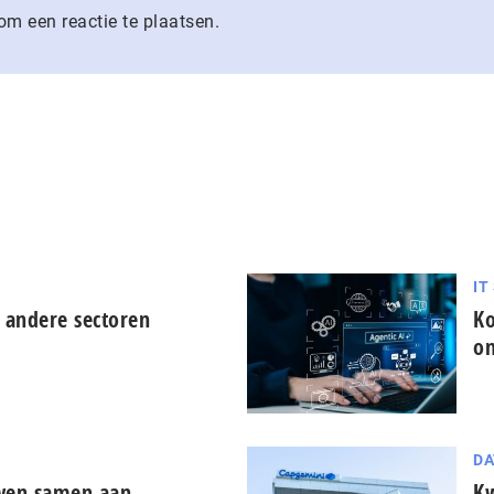
m een reactie te plaatsen.
IT
 andere sectoren
Ko
on
DA
uwen samen aan
Kw