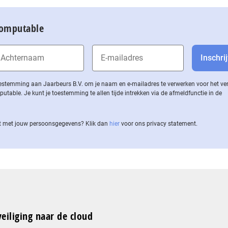
Computable
 toestemming aan Jaarbeurs B.V. om je naam en e-mailadres te verwerken voor het v
ble. Je kunt je toestemming te allen tijde intrekken via de af­meld­func­tie in de
 met jouw per­soons­ge­ge­vens? Klik dan
hier
voor ons privacy statement.
eiliging naar de cloud