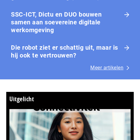
SSC-ICT, Dictu en DUO bouwen
samen aan soevereine digitale
werkomgeving
Die robot ziet er schattig uit, maar is
hij ook te vertrouwen?
Meer artikelen
Uitgelicht