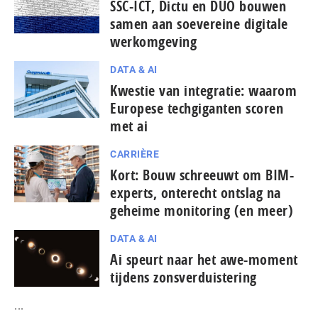
SSC-ICT, Dictu en DUO bouwen
samen aan soevereine digitale
werkomgeving
DATA & AI
Kwestie van integratie: waarom
Europese tech­gi­gan­ten scoren
met ai
CARRIÈRE
Kort: Bouw schreeuwt om BIM-
experts, onterecht ontslag na
geheime monitoring (en meer)
DATA & AI
Ai speurt naar het awe-moment
tijdens zonsverduistering
...