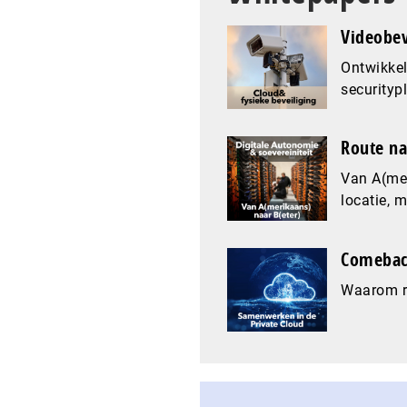
Videobev
Ontwikkel
securityp
Route na
Van A(mer
locatie, 
Comeback
Waarom re