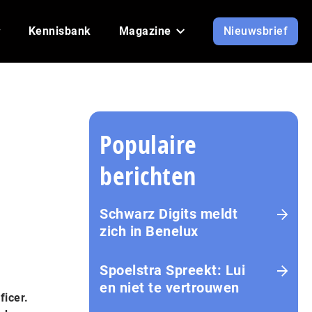
Kennisbank
Magazine
Nieuwsbrief
Populaire
berichten
Schwarz Digits meldt
zich in Benelux
Spoelstra Spreekt: Lui
en niet te vertrouwen
ficer.