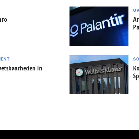
OV
mro
Am
Pa
MENT
SO
wetsbaarheden in
Ko
Sp