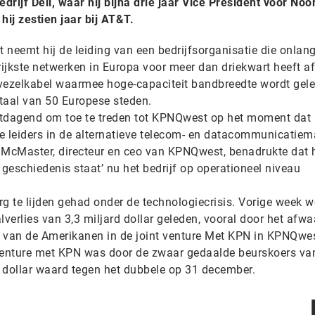
rijf Dell, waar hij bijna drie jaar Vice President voor Noo
ij zestien jaar bij AT&T.
t neemt hij de leiding van een bedrijfsorganisatie die onlan
ijkste netwerken in Europa voor meer dan driekwart heeft a
ezelkabel waarmee hoge-capaciteit bandbreedte wordt gele
otaal van 50 Europese steden.
uitdagend om toe te treden tot KPNQwest op het moment dat 
e leiders in de alternatieve telecom- en datacommunicatiema
ck McMaster, directeur en ceo van KPNQwest, benadrukte dat 
n geschiedenis staat’ nu het bedrijf op operationeel niveau
erg te lijden gehad onder de technologiecrisis. Vorige week w
verlies van 3,3 miljard dollar geleden, vooral door het afw
 van de Amerikanen in de joint venture Met KPN in KPNQwes
 venture met KPN was door de zwaar gedaalde beurskoers va
dollar waard tegen het dubbele op 31 december.