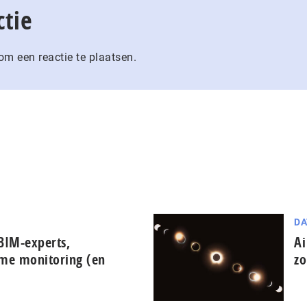
ctie
m een reactie te plaatsen.
DA
BIM-experts,
Ai
ime monitoring (en
zo