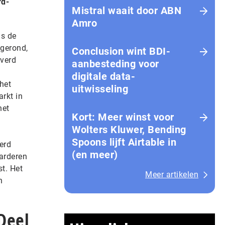
rd-
Mistral waait door ABN
Amro
gs de
fgerond,
Conclusion wint BDI-
verd
aanbesteding voor
digitale data-
het
uitwisseling
rkt in
het
Kort: Meer winst voor
Wolters Kluwer, Bending
Spoons lijft Airtable in
erd
(en meer)
aarderen
t. Het
Meer artikelen
n
Deel