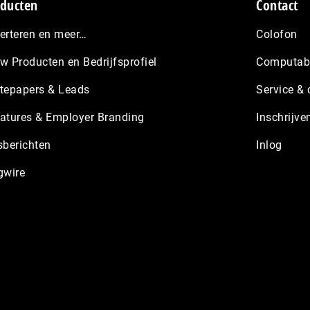
ducten
Contact
erteren en meer…
Colofon
w Producten en Bedrijfsprofiel
Computabl
tepapers & Leads
Service & 
atures & Employer Branding
Inschrijve
sberichten
Inlog
gwire