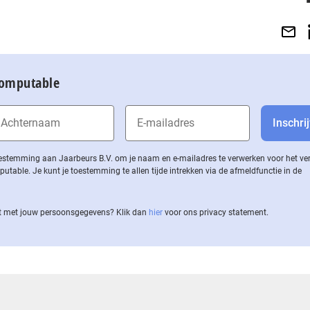
Computable
 toestemming aan Jaarbeurs B.V. om je naam en e-mailadres te verwerken voor het v
ble. Je kunt je toestemming te allen tijde intrekken via de af­meld­func­tie in de
 met jouw per­soons­ge­ge­vens? Klik dan
hier
voor ons privacy statement.