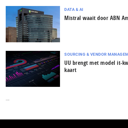
DATA & AI
Mistral waait door ABN A
SOURCING & VENDOR MANAGE
UU brengt met model it-k
kaart
...