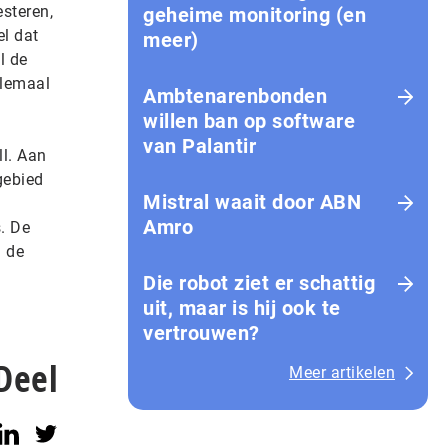
steren,
geheime monitoring (en
l dat
meer)
l de
elemaal
Ambtenarenbonden
willen ban op software
van Palantir
l. Aan
gebied
Mistral waait door ABN
Amro
. De
n de
Die robot ziet er schattig
uit, maar is hij ook te
vertrouwen?
Deel
Meer artikelen