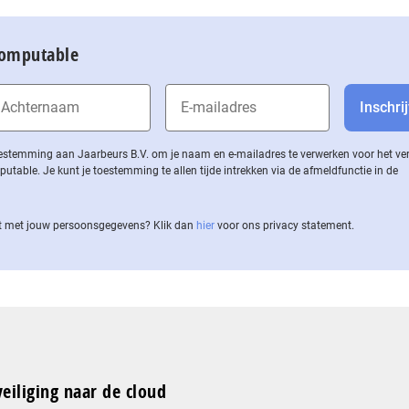
Computable
 toestemming aan Jaarbeurs B.V. om je naam en e-mailadres te verwerken voor het v
ble. Je kunt je toestemming te allen tijde intrekken via de af­meld­func­tie in de
 met jouw per­soons­ge­ge­vens? Klik dan
hier
voor ons privacy statement.
eiliging naar de cloud