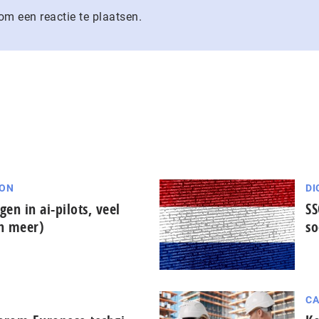
m een reactie te plaatsen.
ION
DI
gen in ai-pilots, veel
SS
en meer)
so
CA