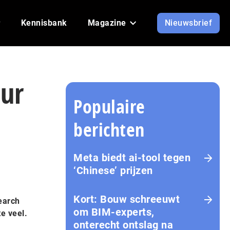
Kennisbank
Magazine
Nieuwsbrief
uur
Populaire
berichten
Meta biedt ai-tool tegen
‘Chinese’ prijzen
Kort: Bouw schreeuwt
search
om BIM-experts,
te veel.
onterecht ontslag na