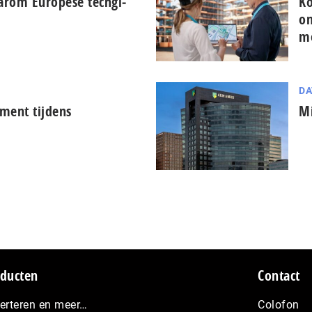
arom Europese tech­gi­
Ko
on
m
DA
ment tijdens
Mi
ducten
Contact
erteren en meer…
Colofon