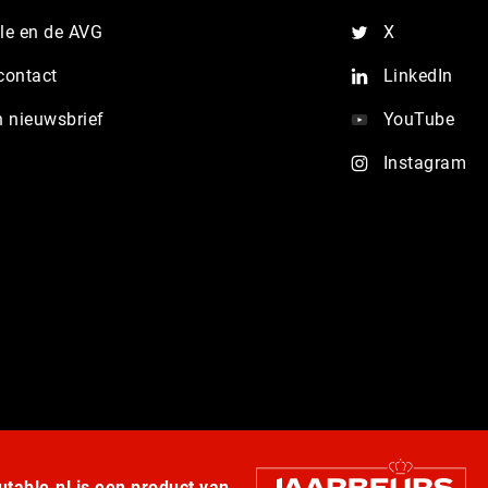
e en de AVG
X
contact
LinkedIn
n nieuwsbrief
YouTube
Instagram
table.nl is een product van