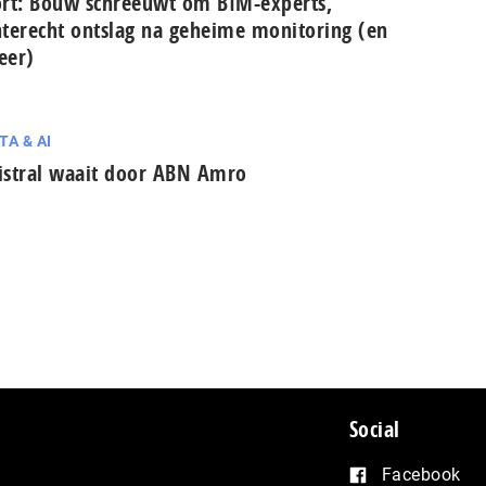
rt: Bouw schreeuwt om BIM-experts,
terecht ontslag na geheime monitoring (en
eer)
TA & AI
stral waait door ABN Amro
Social
Facebook