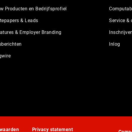
w Producten en Bedrijfsprofiel
Computabl
tepapers & Leads
Service & 
atures & Employer Branding
Inschrijve
sberichten
Inlog
gwire
rwaarden
Privacy statement
Compu