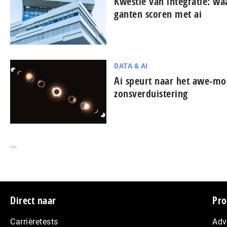
Kwestie van integratie: wa
gan­ten scoren met ai
DATA & AI
Ai speurt naar het awe-mo
zonsverduistering
...
Footer
Direct naar
Pro
Carrièretests
Adv