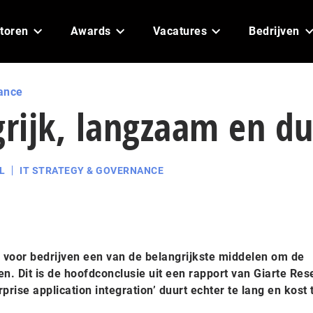
toren
Awards
Vacatures
Bedrijven
ance
grijk, langzaam en d
L
IT STRATEGY & GOVERNANCE
s voor bedrijven een van de belangrijkste middelen om de
en. Dit is de hoofdconclusie uit een rapport van Giarte Re
prise application integration’ duurt echter te lang en kost 