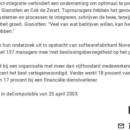
ct-integratie verhindert een onderneming om optimaal te pre
 Gianotten en Cok de Zwart. Topmanagers hebben het gevoe
ystemen en processen te integreren, schrijven de twee, terwij
iteit groeit. Gianotten: "Veel van wat bedrijven willen, kan h
ebben."
 hun onderzoek uit in opdracht van softwarefabrikant Novel
rnet 137 managers mee ‘met beslissingsbevoegdheid op het 
kt bij een organisatie met meer dan vijfhonderd medewerkers
ocent het best vertegenwoordigd. Verder werkt 18 procent va
 17 procent bij een financiële dienstverlener.
 in de
Computable
van 25 april 2003.