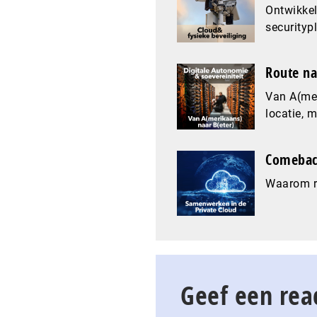
Ontwikkel
securityp
Route na
Van A(mer
locatie, 
Comeback
Waarom re
Geef een rea