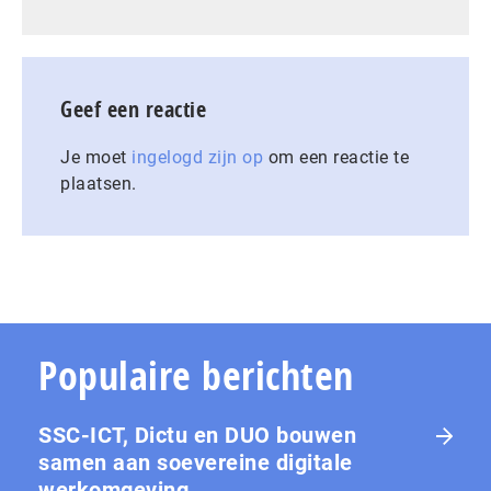
Geef een reactie
Je moet
ingelogd zijn op
om een reactie te
plaatsen.
Populaire berichten
SSC-ICT, Dictu en DUO bouwen
samen aan soevereine digitale
werkomgeving