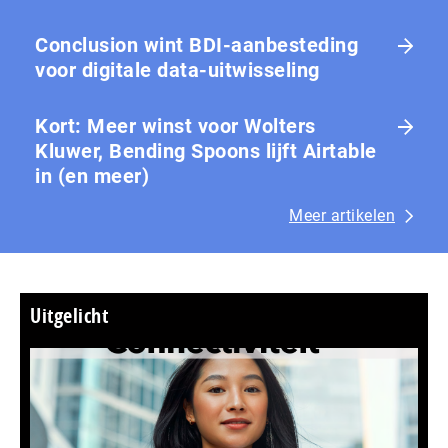
Conclusion wint BDI-aanbesteding
voor digitale data-uitwisseling
Kort: Meer winst voor Wolters
Kluwer, Bending Spoons lijft Airtable
in (en meer)
Meer artikelen
Uitgelicht