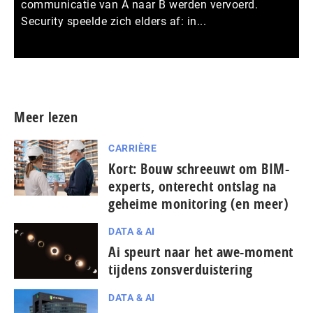
communicatie van A naar B werden vervoerd.
Security speelde zich elders af: in...
Meer persberichten
Meer lezen
CARRIÈRE
Kort: Bouw schreeuwt om BIM-
experts, onterecht ontslag na
geheime monitoring (en meer)
DATA & AI
Ai speurt naar het awe-moment
tijdens zonsverduistering
DATA & AI