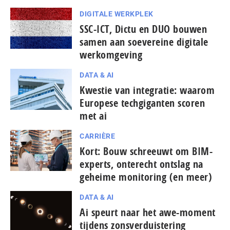
DIGITALE WERKPLEK
SSC-ICT, Dictu en DUO bouwen
samen aan soevereine digitale
werkomgeving
DATA & AI
Kwestie van integratie: waarom
Europese tech­gi­gan­ten scoren
met ai
CARRIÈRE
Kort: Bouw schreeuwt om BIM-
experts, onterecht ontslag na
geheime monitoring (en meer)
DATA & AI
Ai speurt naar het awe-moment
tijdens zonsverduistering