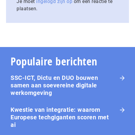
Je moet
ingelogd zijn op
om een reactie te
plaatsen.
Populaire berichten
SSC-ICT, Dictu en DUO bouwen
samen aan soevereine digitale
werkomgeving
Kwestie van integratie: waarom
Europese tech­gi­gan­ten scoren met
ai