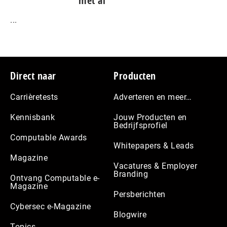
met ai
...
Footer
Direct naar
Producten
Carrièretests
Adverteren en meer…
Kennisbank
Jouw Producten en
Bedrijfsprofiel
Computable Awards
Whitepapers & Leads
Magazine
Vacatures & Employer
Branding
Ontvang Computable e-
Magazine
Persberichten
Cybersec e-Magazine
Blogwire
Topics