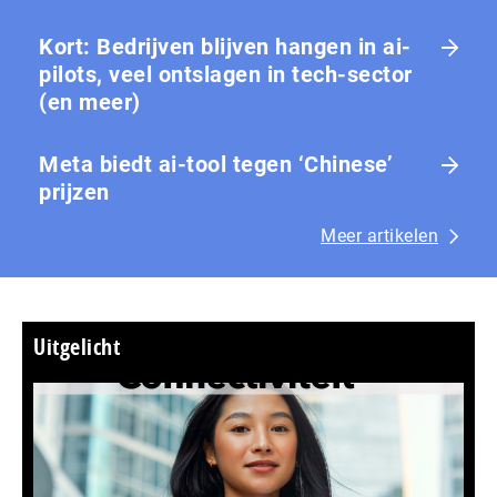
Kort: Bedrijven blijven hangen in ai-
pilots, veel ontslagen in tech-sector
(en meer)
Meta biedt ai-tool tegen ‘Chinese’
prijzen
Meer artikelen
Uitgelicht