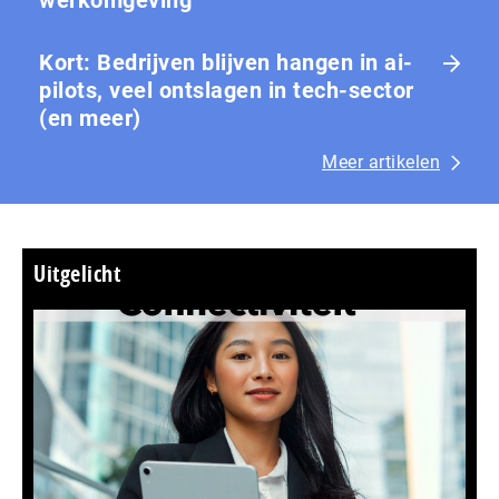
werkomgeving
Kort: Bedrijven blijven hangen in ai-
pilots, veel ontslagen in tech-sector
(en meer)
Meer artikelen
Uitgelicht