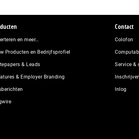
ducten
Contact
erteren en meer…
Colofon
w Producten en Bedrijfsprofiel
Computabl
tepapers & Leads
Service & 
atures & Employer Branding
Inschrijve
sberichten
Inlog
gwire