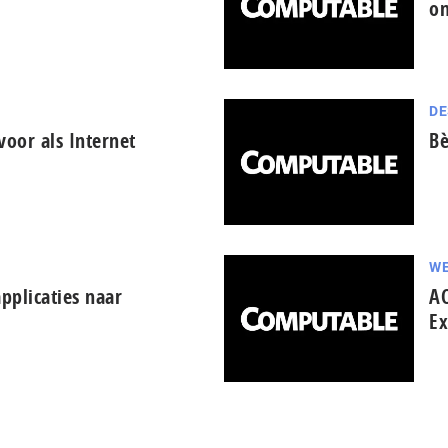
on
DE
voor als Internet
Bè
WE
pplicaties naar
AO
Ex