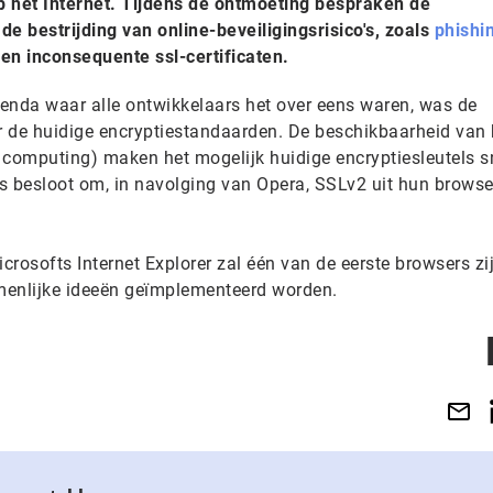
op het Internet. Tijdens de ontmoeting bespraken de
 bestrijding van online-beveiligingsrisico's, zoals
phishi
en inconsequente ssl-certificaten.
enda waar alle ontwikkelaars het over eens waren, was de
 de huidige encryptiestandaarden. De beschikbaarheid van 
 computing) maken het mogelijk huidige encryptiesleutels sn
s besloot om, in navolging van Opera, SSLv2 uit hun browse
rosofts Internet Explorer zal één van de eerste browsers zi
enlijke ideeën geïmplementeerd worden.