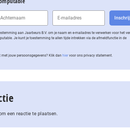
Computable
 toestemming aan Jaarbeurs B.V. om je naam en e-mailadres te verwerken voor het v
ble. Je kunt je toestemming te allen tijde intrekken via de af­meld­func­tie in de
 met jouw per­soons­ge­ge­vens? Klik dan
hier
voor ons privacy statement.
ctie
m een reactie te plaatsen.