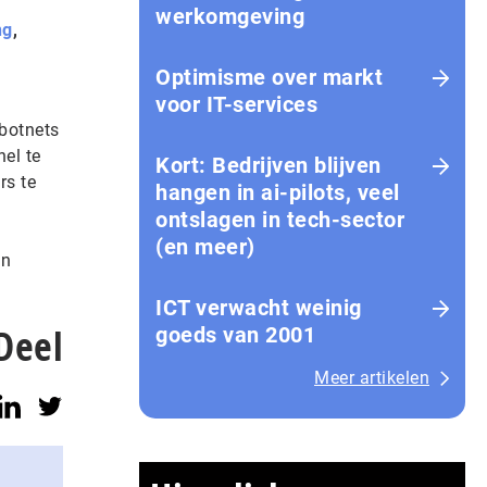
werkomgeving
ng
,
Optimisme over markt
voor IT-services
botnets
el te
Kort: Bedrijven blijven
rs te
hangen in ai-pilots, veel
ontslagen in tech-sector
(en meer)
jn
ICT verwacht weinig
Deel
goeds van 2001
Meer artikelen