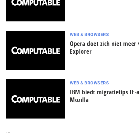
WEB & BROWSERS
Opera doet zich niet meer 
Explorer
WEB & BROWSERS
IBM biedt migratietips IE-a
Mozilla
...