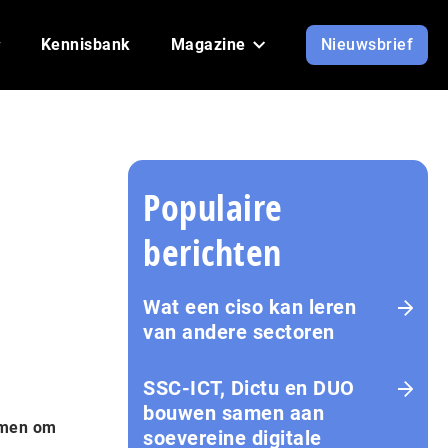
Kennisbank
Magazine
Nieuwsbrief
Populaire
berichten
Wat een ciso kan leren
van andere sectoren
SSC-ICT, Dictu en DUO
bouwen samen aan
komen om
soevereine digitale