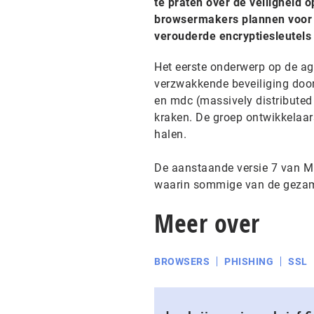
te praten over de veiligheid 
browsermakers plannen voor de
verouderde encryptiesleutels 
Het eerste onderwerp op de ag
verzwakkende beveiliging door
en mdc (massively distributed
kraken. De groep ontwikkelaar
halen.
De aanstaande versie 7 van Mic
waarin sommige van de gezam
Meer over
BROWSERS
PHISHING
SSL