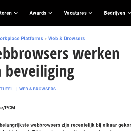
toren
Awards
Vacatures
Bedrijven
orkplace Platforms
»
Web & Browsers
ebbrowsers werken
 beveiliging
TUEEL
WEB & BROWSERS
le/PCM
 belangrijkste webbrowsers zijn recentelijk bij elkaar ge