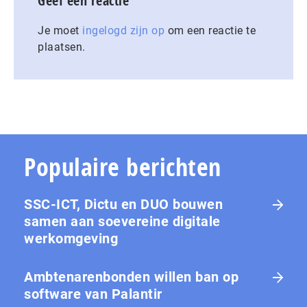
Geef een reactie
Je moet
ingelogd zijn op
om een reactie te
plaatsen.
Populaire berichten
SSC-ICT, Dictu en DUO bouwen
samen aan soevereine digitale
werkomgeving
Ambtenarenbonden willen ban op
software van Palantir