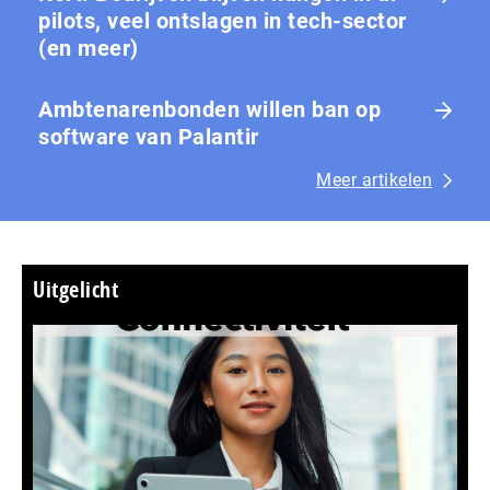
pilots, veel ontslagen in tech-sector
(en meer)
Ambtenarenbonden willen ban op
software van Palantir
Meer artikelen
Uitgelicht