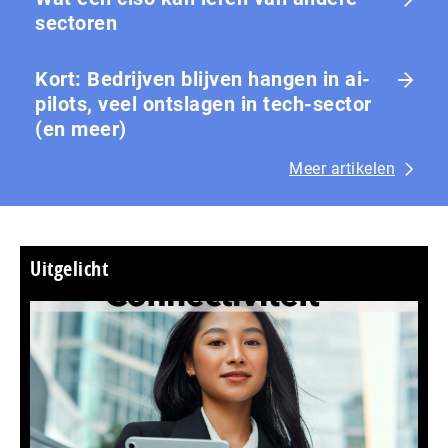
sectoren
Kort: Bedrijven blijven hangen in ai-
pilots, veel ontslagen in tech-sector
(en meer)
Meer artikelen
Uitgelicht