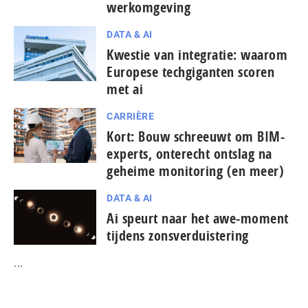
werkomgeving
DATA & AI
Kwestie van integratie: waarom
Europese tech­gi­gan­ten scoren
met ai
CARRIÈRE
Kort: Bouw schreeuwt om BIM-
experts, onterecht ontslag na
geheime monitoring (en meer)
DATA & AI
Ai speurt naar het awe-moment
tijdens zonsverduistering
...