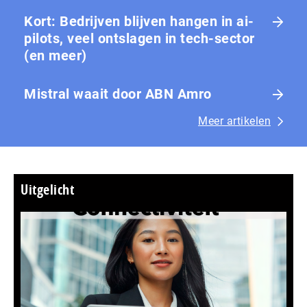
Kort: Bedrijven blijven hangen in ai-
pilots, veel ontslagen in tech-sector
(en meer)
Mistral waait door ABN Amro
Meer artikelen
Uitgelicht