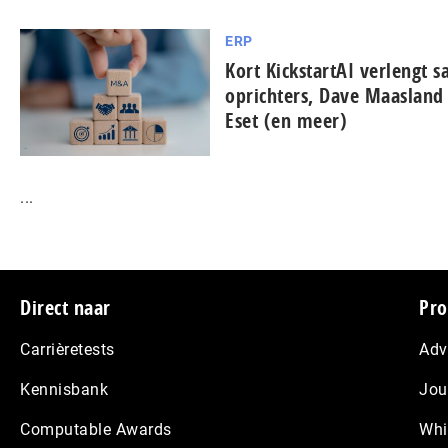
ERP
Kort KickstartAI verlengt
oprichters, Dave Maasland 
Eset (en meer)
...
Footer
Direct naar
Pro
Carrièretests
Adv
Kennisbank
Jou
Computable Awards
Whi