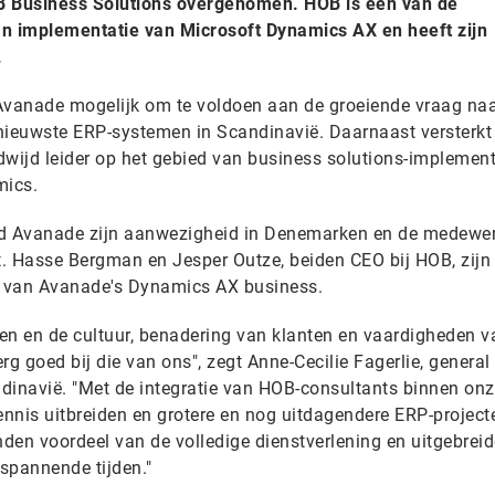
B Business Solutions overgenomen. HOB is een van de
an implementatie van Microsoft Dynamics AX en heeft zijn
.
vanade mogelijk om te voldoen aan de groeiende vraag na
e nieuwste ERP-systemen in Scandinavië. Daarnaast versterkt
dwijd leider op het gebied van business solutions-implement
mics.
d Avanade zijn aanwezigheid in Denemarken en de medewe
st. Hasse Bergman en Jesper Outze, beiden CEO bij HOB, zijn
ei van Avanade's Dynamics AX business.
en en de cultuur, benadering van klanten en vaardigheden v
 goed bij die van ons", zegt Anne-Cecilie Fagerlie, general
inavië. "Met de integratie van HOB-consultants binnen on
nnis uitbreiden en grotere en nog uitdagendere ERP-projec
nden voordeel van de volledige dienstverlening en uitgebreid
 spannende tijden."