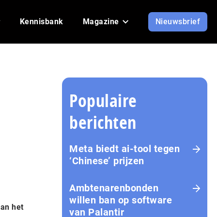
Kennisbank
Magazine
Nieuwsbrief
Populaire
berichten
Meta biedt ai-tool tegen
‘Chinese’ prijzen
Ambtenarenbonden
willen ban op software
van het
van Palantir