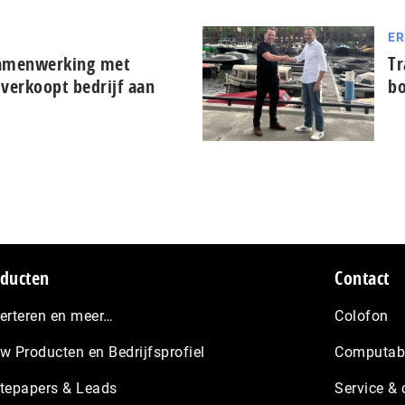
ER
 samenwerking met
Tr
verkoopt bedrijf aan
b
ducten
Contact
erteren en meer…
Colofon
w Producten en Bedrijfsprofiel
Computabl
tepapers & Leads
Service & 