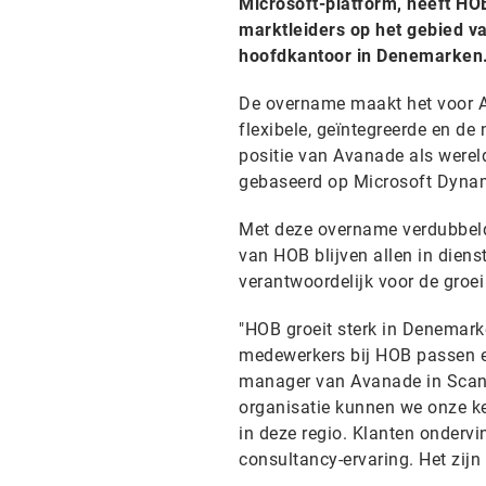
Microsoft-platform, heeft HO
marktleiders op het gebied v
hoofdkantoor in Denemarken
De overname maakt het voor A
flexibele, geïntegreerde en d
positie van Avanade als werel
gebaseerd op Microsoft Dyna
Met deze overname verdubbel
van HOB blijven allen in dien
verantwoordelijk voor de gro
"HOB groeit sterk in Denemark
medewerkers bij HOB passen erg
manager van Avanade in Scand
organisatie kunnen we onze ke
in deze regio. Klanten ondervi
consultancy-ervaring. Het zijn