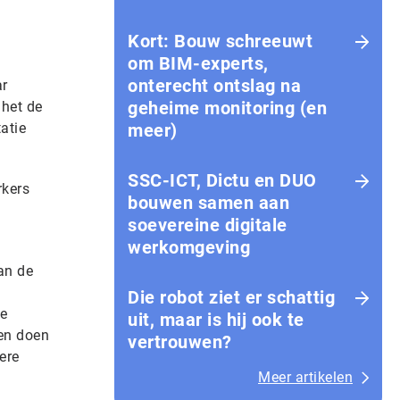
Kort: Bouw schreeuwt
om BIM-experts,
onterecht ontslag na
ar
geheime monitoring (en
 het de
atie
meer)
SSC-ICT, Dictu en DUO
rkers
bouwen samen aan
soevereine digitale
werkomgeving
an de
Die robot ziet er schattig
ze
uit, maar is hij ook te
ten doen
vertrouwen?
ere
Meer artikelen