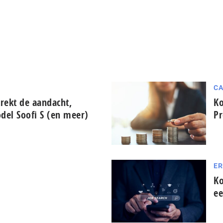
CA
trekt de aandacht,
Ko
del Soofi S (en meer)
Pr
ER
Ko
ee