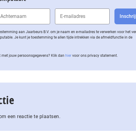
 toestemming aan Jaarbeurs B.V. om je naam en e-mailadres te verwerken voor het v
ble. Je kunt je toestemming te allen tijde intrekken via de af­meld­func­tie in de
 met jouw per­soons­ge­ge­vens? Klik dan
hier
voor ons privacy statement.
ctie
m een reactie te plaatsen.