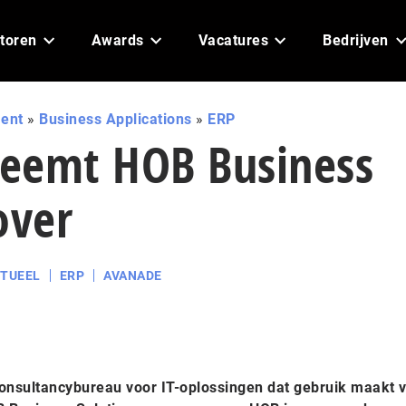
toren
Awards
Vacatures
Bedrijven
ent
»
Business Applications
»
ERP
eemt HOB Business
over
TUEEL
ERP
AVANADE
consultancybureau voor IT-oplossingen dat gebruik maakt 