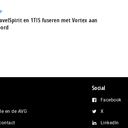
P
avelSpirit en 1TIS fuseren met Vortex aan
oord
Social
Facebook
e en de AVG
X
contact
LinkedIn