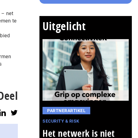
 – net
emen te
Uitgelicht
ebied
ormen
s
Deel
PARTNERARTIKEL
SECURITY & RISK
Het netwerk is niet