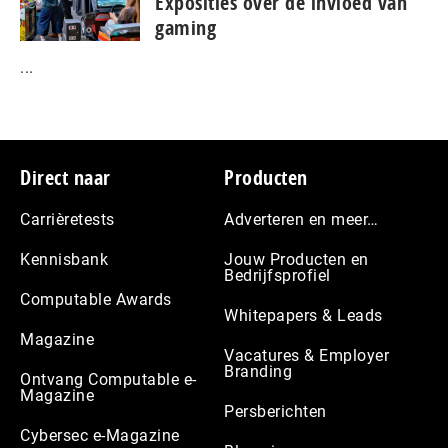
Exposities over de invloed van
gaming
...
Footer
Direct naar
Producten
Carrièretests
Adverteren en meer…
Kennisbank
Jouw Producten en
Bedrijfsprofiel
Computable Awards
Whitepapers & Leads
Magazine
Vacatures & Employer
Branding
Ontvang Computable e-
Magazine
Persberichten
Cybersec e-Magazine