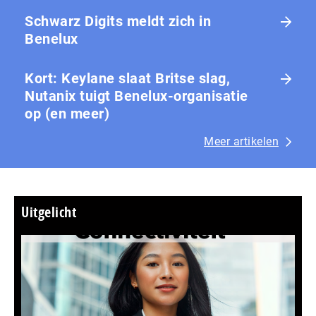
Schwarz Digits meldt zich in
Benelux
Kort: Keylane slaat Britse slag,
Nutanix tuigt Benelux-organisatie
op (en meer)
Meer artikelen
Uitgelicht