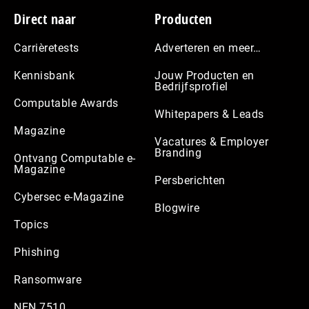
Footer
Direct naar
Producten
Carrièretests
Adverteren en meer…
Kennisbank
Jouw Producten en
Bedrijfsprofiel
Computable Awards
Whitepapers & Leads
Magazine
Vacatures & Employer
Branding
Ontvang Computable e-
Magazine
Persberichten
Cybersec e-Magazine
Blogwire
Topics
Phishing
Ransomware
NEN 7510