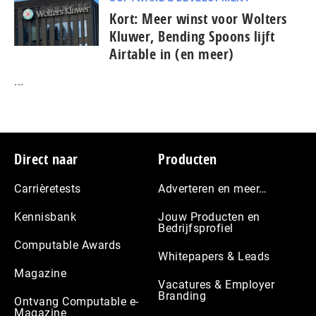
Kort: Meer winst voor Wolters
Kluwer, Bending Spoons lijft
Airtable in (en meer)
...
Footer
Direct naar
Producten
Carrièretests
Adverteren en meer…
Kennisbank
Jouw Producten en
Bedrijfsprofiel
Computable Awards
Whitepapers & Leads
Magazine
Vacatures & Employer
Branding
Ontvang Computable e-
Magazine