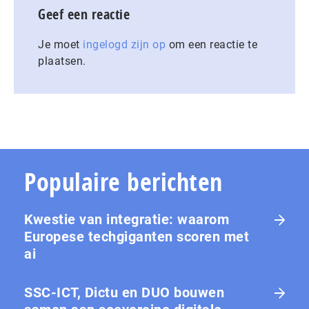
Geef een reactie
Je moet
ingelogd zijn op
om een reactie te
plaatsen.
Populaire berichten
Kwestie van integratie: waarom
Europese tech­gi­gan­ten scoren met
ai
SSC-ICT, Dictu en DUO bouwen