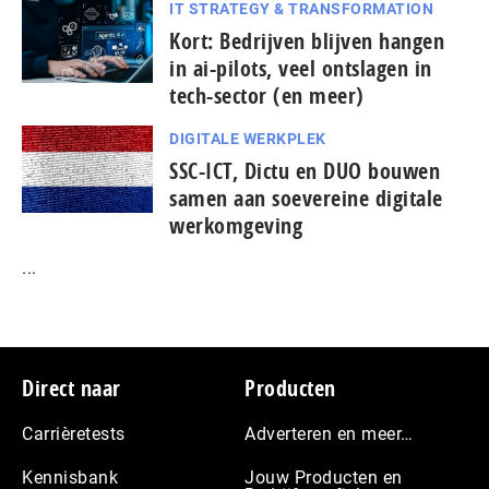
IT STRATEGY & TRANSFORMATION
Kort: Bedrijven blijven hangen
in ai-pilots, veel ontslagen in
tech-sector (en meer)
DIGITALE WERKPLEK
SSC-ICT, Dictu en DUO bouwen
samen aan soevereine digitale
werkomgeving
...
Footer
Direct naar
Producten
Carrièretests
Adverteren en meer…
Kennisbank
Jouw Producten en