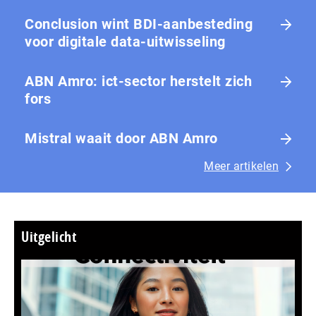
Conclusion wint BDI-aanbesteding
voor digitale data-uitwisseling
ABN Amro: ict-sector herstelt zich
fors
Mistral waait door ABN Amro
Meer artikelen
Uitgelicht