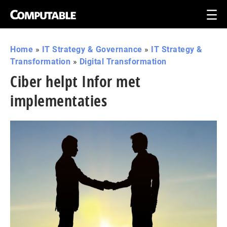
Home
»
IT Strategy & Governance
»
IT Strategy &
Transformation
»
Digital Transformation
Ciber helpt Infor met
implementaties