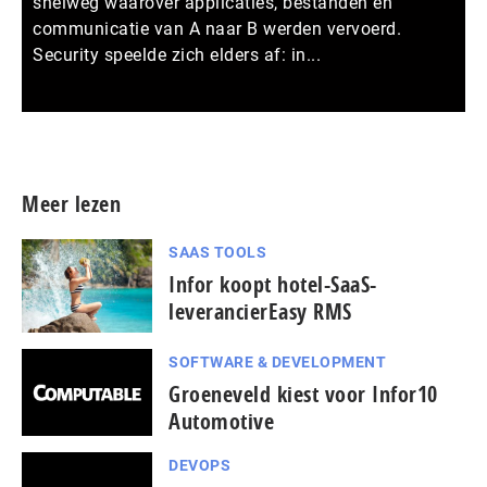
snelweg waarover applicaties, bestanden en
communicatie van A naar B werden vervoerd.
Security speelde zich elders af: in...
Meer persberichten
Meer lezen
SAAS TOOLS
Infor koopt hotel-SaaS-
leverancierEasy RMS
SOFTWARE & DEVELOPMENT
Groeneveld kiest voor Infor10
Automotive
DEVOPS