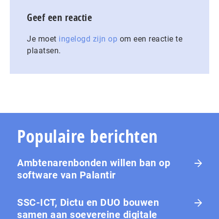
Geef een reactie
Je moet
ingelogd zijn op
om een reactie te
plaatsen.
Populaire berichten
Ambtenarenbonden willen ban op
software van Palantir
SSC-ICT, Dictu en DUO bouwen
samen aan soevereine digitale