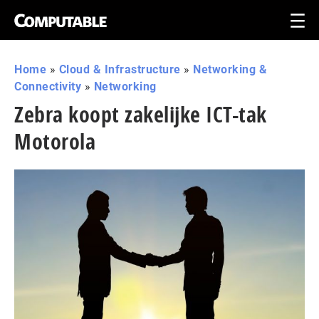
Home
»
Cloud & Infrastructure
»
Networking &
Connectivity
»
Networking
Zebra koopt zakelijke ICT-tak
Motorola