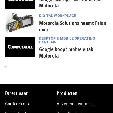
Motorola
DIGITAL WORKPLACE
Motorola Solutions neemt Psion
over
DESKTOP & MOBILE OPERATING
SYSTEMS
Google koopt mobiele tak
Motorola
...
Footer
Direct naar
Producten
Carrièretests
Adverteren en meer…