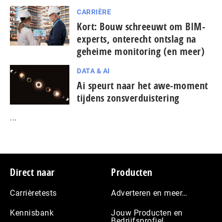
CARRIÈRE
Kort: Bouw schreeuwt om BIM-
experts, onterecht ontslag na
geheime monitoring (en meer)
DATA & AI
Ai speurt naar het awe-moment
tijdens zonsverduistering
...
Footer
Direct naar
Producten
Carrièretests
Adverteren en meer…
Kennisbank
Jouw Producten en
Bedrijfsprofiel