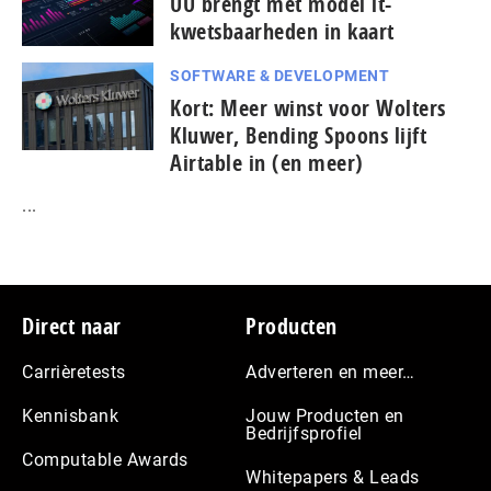
UU brengt met model it-
kwetsbaarheden in kaart
SOFTWARE & DEVELOPMENT
Kort: Meer winst voor Wolters
Kluwer, Bending Spoons lijft
Airtable in (en meer)
...
Footer
Direct naar
Producten
Carrièretests
Adverteren en meer…
Kennisbank
Jouw Producten en
Bedrijfsprofiel
Computable Awards
Whitepapers & Leads