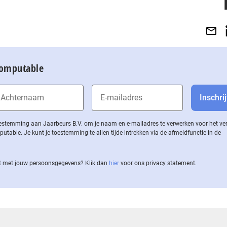
Computable
 toestemming aan Jaarbeurs B.V. om je naam en e-mailadres te verwerken voor het v
ble. Je kunt je toestemming te allen tijde intrekken via de af­meld­func­tie in de
 met jouw per­soons­ge­ge­vens? Klik dan
hier
voor ons privacy statement.