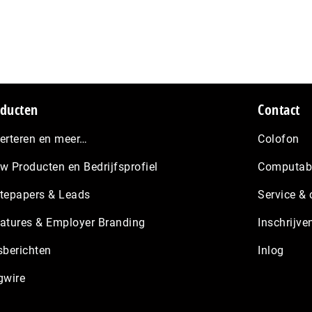
ducten
Contact
erteren en meer…
Colofon
w Producten en Bedrijfsprofiel
Computabl
tepapers & Leads
Service & 
atures & Employer Branding
Inschrijve
sberichten
Inlog
gwire