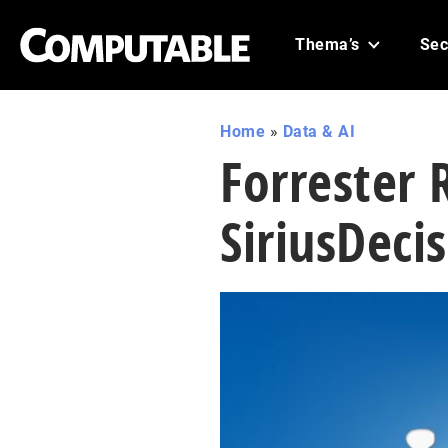
Thema’s
Sec
Home
»
Data & AI
Forrester R
SiriusDecis