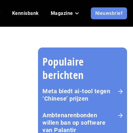
Kennisbank
Magazine
Nieuwsbrief
Populaire
berichten
Meta biedt ai-tool tegen
‘Chinese’ prijzen
Ambtenarenbonden
willen ban op software
van Palantir