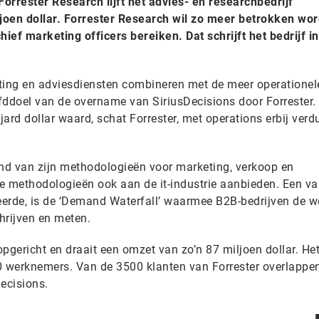
rrester Research lijft het advies- en researchbedrijf
ljoen dollar. Forrester Research wil zo meer betrokken wor
ief marketing officers bereiken. Dat schrijft het bedrijf i
ting en adviesdiensten combineren met de meer operationel
fddoel van de overname van SiriusDecisions door Forrester.
jard dollar waard, schat Forrester, met operations erbij verd
end van zijn methodologieën voor marketing, verkoop en
ie methodologieën ook aan de it-industrie aanbieden. Een v
ceerde, is de ‘Demand Waterfall’ waarmee B2B-bedrijven de 
rijven en meten.
pgericht en draait een omzet van zo’n 87 miljoen dollar. Het
0 werknemers. Van de 3500 klanten van Forrester overlappen
ecisions.