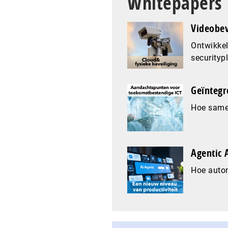
Whitepapers
Videobev
Ontwikkel
securityp
Geïntegr
Hoe samen
Agentic A
Hoe auto