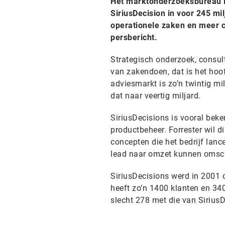
Het marktonderzoeksbureau Fo
SiriusDecision in voor 245 mi
operationele zaken en meer ch
persbericht.
Strategisch onderzoek, consul
van zakendoen, dat is het hoo
adviesmarkt is zo’n twintig mil
dat naar veertig miljard.
SiriusDecisions is vooral bek
productbeheer. Forrester wil d
concepten die het bedrijf lan
lead naar omzet kunnen omsch
SiriusDecisions werd in 2001 o
heeft zo’n 1400 klanten en 34
slecht 278 met die van SiriusD