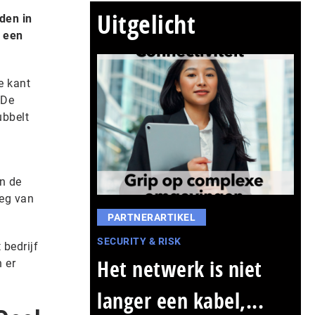
Uitgelicht
den in
n een
e kant
 De
ubbelt
an de
weg van
PARTNERARTIKEL
SECURITY & RISK
 bedrijf
Het netwerk is niet
 er
langer een kabel,...