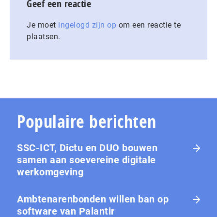
Geef een reactie
Je moet
ingelogd zijn op
om een reactie te
plaatsen.
Populaire berichten
SSC-ICT, Dictu en DUO bouwen
samen aan soevereine digitale
werkomgeving
Ambtenarenbonden willen ban op
software van Palantir