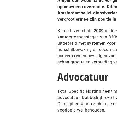
Amper een week na de vorige 
opnieuw een overname. Ditma
Amsterdamse ict-dienstverle
vergroot ermee zijn positie in
Xinno levert sinds 2009 onli
kantoortoepassingen van Offi
uitgebreid met systemen voo
huisstijlbewaking en document
converteren en beveiligen va
schaalgrootte en verbreding v
Advocatuur
Total Specific Hosting heeft me
advocatuur. Dat bedrijf levert
Concept en Xinno zich in de n
voorlopig wel behouden.