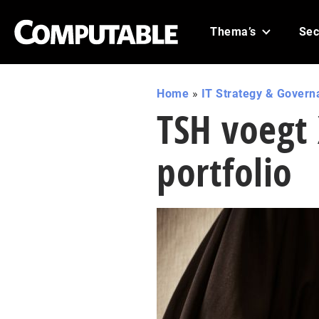
Thema’s
Sec
Home
»
IT Strategy & Govern
TSH voegt 
portfolio