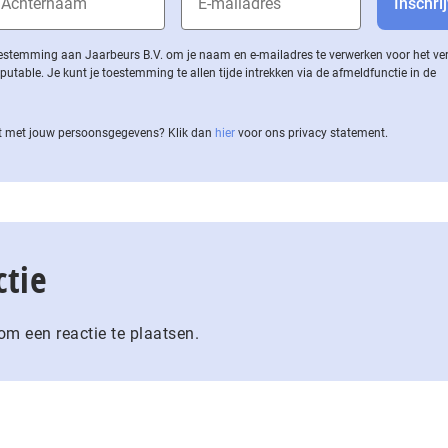
 toestemming aan Jaarbeurs B.V. om je naam en e-mailadres te verwerken voor het v
ble. Je kunt je toestemming te allen tijde intrekken via de af­meld­func­tie in de
 met jouw per­soons­ge­ge­vens? Klik dan
hier
voor ons privacy statement.
ctie
m een reactie te plaatsen.