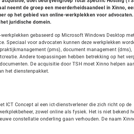
acquisitie, doet bedrijvengroep Total Specific Hosting (T
al neemt de groep een meerderheidsaandeel in Xinno, ee
ner op het gebied van online-werkplekken voor advocaten
 het juridische domein.
ne-werkplekken gebaseerd op Microsoft Windows Desktop me
ce. Speciaal voor advocaten kunnen deze werkplekken word
r praktijkmanagement (pms), document management (dms),
creatie. Andere toepassingen hebben betrekking op het verg
n documenten. De acquisitie door TSH moet Xinno helpen aa
an het dienstenpakket.
t ICT Concept al een ict-dienstverlener die zich richt op de
 werkplekbeheer, zowel online als fysiek. Het is niet bekend 
ieuwe constellatie onderling gaan verhouden. De naam Xinno 