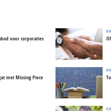
DA
nbod voor corporaties
Of
DA
 gat met Missing Piece
To
CA