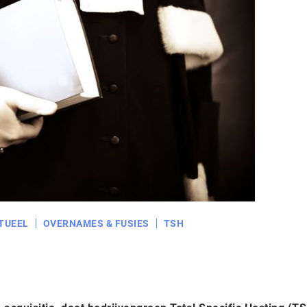
TUEEL
OVERNAMES & FUSIES
TSH