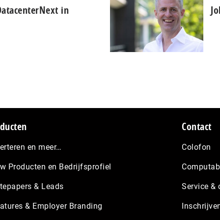
 DatacenterNext in
Jo
ducten
Contact
erteren en meer…
Colofon
w Producten en Bedrijfsprofiel
Computabl
tepapers & Leads
Service & 
atures & Employer Branding
Inschrijve