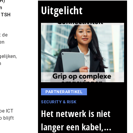
SH)
Uitgelicht
n
. TSH
t de
en
elijken,
n
PARTNERARTIKEL
SECURITY & RISK
Het netwerk is niet
hoe ICT
blijft
langer een kabel,...