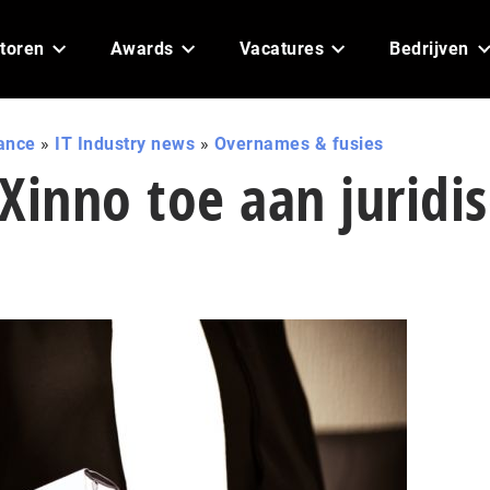
toren
Awards
Vacatures
Bedrijven
ance
»
IT Industry news
»
Overnames & fusies
Xinno toe aan juridi