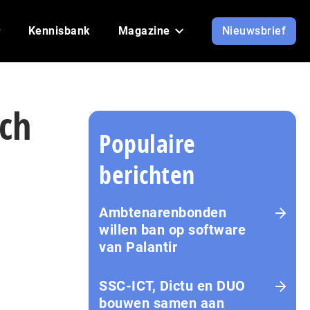
Kennisbank
Magazine
Nieuwsbrief
sch
Populaire
berichten
Ambtenarenbonden
willen ban op software
van Palantir
SSC-ICT, Dictu en DUO
bouwen samen aan