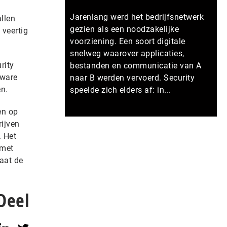
Jarenlang werd het bedrijfsnetwerk
llen
gezien als een noodzakelijke
 veertig
voorziening. Een soort digitale
snelweg waarover applicaties,
rity
bestanden en communicatie van A
lware
naar B werden vervoerd. Security
n.
speelde zich elders af: in...
en op
Meer persberichten
rijven
. Het
 met
taat de
Deel