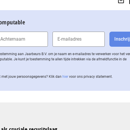
Computable
 toestemming aan Jaarbeurs B.V. om je naam en e-mailadres te verwerken voor het v
ble. Je kunt je toestemming te allen tijde intrekken via de af­meld­func­tie in de
 met jouw per­soons­ge­ge­vens? Klik dan
hier
voor ons privacy statement.
als cruciale securitylaag