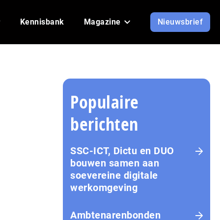
Kennisbank
Magazine
Nieuwsbrief
Populaire
berichten
SSC-ICT, Dictu en DUO
bouwen samen aan
soevereine digitale
werkomgeving
Ambtenarenbonden