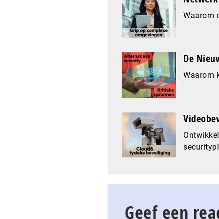
Waarom co
De Nieuw
Waarom k
Videobev
Ontwikkel
securityp
Geef een rea