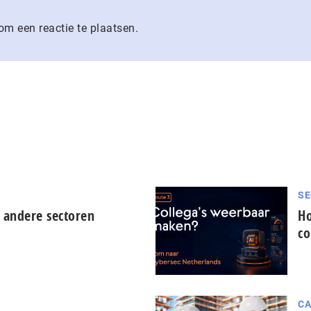
m een reactie te plaatsen.
SE
 andere sectoren
Ho
co
CA