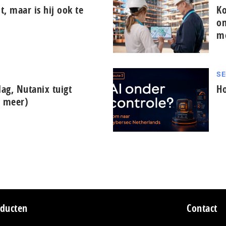
it, maar is hij ook te
Ko
on
m
SE
lag, Nutanix tuigt
Ho
n meer)
ducten
Contact