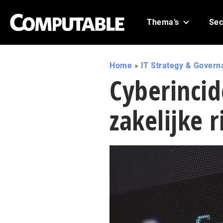
Thema’s
Sec
Home
»
IT Strategy & Govern
Cyberinci
zakelijke r