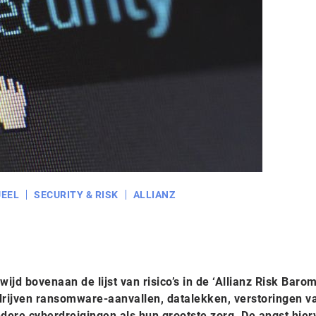
EEL
SECURITY & RISK
ALLIANZ
ijd bovenaan de lijst van risico’s in de ‘Allianz Risk Baro
drijven ransomware-aanvallen, datalekken, verstoringen va
ere cyberdreigingen als hun grootste zorg. De angst hierv