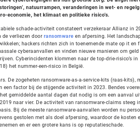
rstoringen’, natuurrampen, veranderingen in wet- en regelg
o-economie, het klimaat en politieke risico’s.
biele schade-activiteit constateert verzekeraar Allianz in 
 de verliezen door
ransomware
en afpersing. Het landscha
twikkelen; hackers richten zich in toenemende mate op it en 
massale cyberaanvallen en vinden nieuwe manieren om geld 
rijven. Cyberincidenten klommen naar de top-drie-risico’s in
18) het nummer-een-risico in België.
s. De zogeheten ransomware-as-a-service-kits (raas-kits), 
ijn een factor bij de stijgende activiteit in 2023. Bendes voer
t het gemiddelde aantal dagen dat nodig is om een aanval uit
 2019 naar vier. De activiteit van ransomware-claims steeg 
basis. Bij de meeste ransomware-aanvallen worden nu perso
vens gestolen met als doel afpersing, waardoor de kosten 
oenemen en er een grotere kans is op reputatieschade.