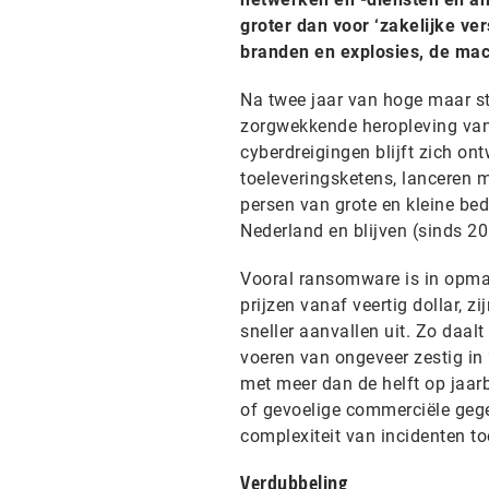
groter dan voor ‘zakelijke ve
branden en explosies, de macr
Na twee jaar van hoge maar sta
zorgwekkende heropleving van
cyberdreigingen blijft zich on
toeleveringsketens, lanceren 
persen van grote en kleine bed
Nederland en blijven (sinds 20
Vooral ransomware is in opmar
prijzen vanaf veertig dollar, z
sneller aanvallen uit. Zo daal
voeren van ongeveer zestig in
met meer dan de helft op jaar
of gevoelige commerciële gege
complexiteit van incidenten t
Verdubbeling