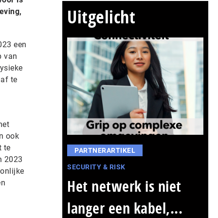
Uitgelicht
eving,
2023 een
p van
fysieke
af te
met
en ook
 te
PARTNERARTIKEL
in 2023
SECURITY & RISK
onlijke
Het netwerk is niet
en
langer een kabel,...