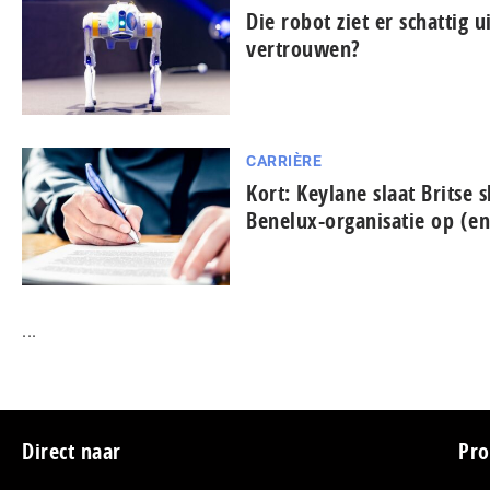
Die robot ziet er schattig u
vertrouwen?
CARRIÈRE
Kort: Keylane slaat Britse s
Benelux-organisatie op (e
...
Footer
Direct naar
Pro