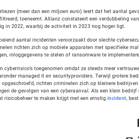
liezen (meer dan een miljoen euro) leert dat het aantal geva
ltreerd, toeneemt. Allianz constateert een verdubbeling van
ig in 2022, waarbij de activiteit in 2023 nog hoger ligt.
oeiend aantal incidenten veroorzaakt door slechte cybersecu
nelen richten zich op mobiele apparaten met specifieke ma
gen, inloggegevens te stelen of ransomware te implementere
an cyberrisico’s toegenomen omdat ze steeds meer vertrouw
ronder managed it en securityproviders. Terwijl grotere bed
pgeschroefd, richten criminelen zich op kleinere bedrijven
gen de gevolgen van een cyberaanval. Als een klein bedrijf
t risicobeheer te maken krijgt met een ernstig
incident
, bes