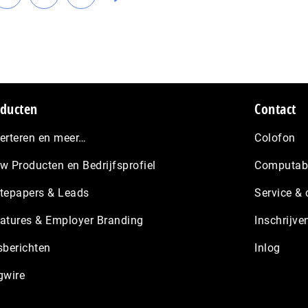
Ga
Ga
Ga
pagina's
naar
naar
naar
weggelaten
a
pagina
pagina
de
volgende
pagina
ducten
Contact
erteren en meer…
Colofon
w Producten en Bedrijfsprofiel
Computabl
tepapers & Leads
Service & 
atures & Employer Branding
Inschrijve
sberichten
Inlog
gwire