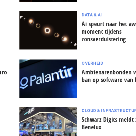
DATA & AI
Ai speurt naar het aw
moment tijdens
zonsverduistering
OVERHEID
mro
Ambtenarenbonden w
ban op software van 
CLOUD & INFRASTRUCTU
Schwarz Digits meldt 
Benelux