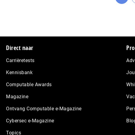
Ga
naar
pagin
Footer
Direct naar
Pro
Carrièretests
Adv
Kennisbank
Jou
Computable Awards
Whi
Magazine
Vac
Ontvang Computable e-Magazine
Per
Cybersec e-Magazine
Blo
Topics