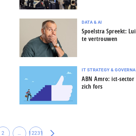
DATA & AI
Spoelstra Spreekt: Lui
te vertrouwen
IT STRATEGY & GOVERN
ABN Amro: ict-sector 
zich fors
Tussenliggende
2
…
12231