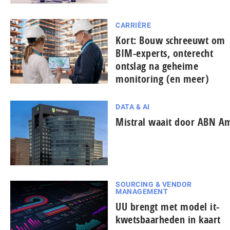
CARRIÈRE
Kort: Bouw schreeuwt om
BIM-experts, onterecht
ontslag na geheime
monitoring (en meer)
DATA & AI
Mistral waait door ABN A
SOURCING & VENDOR
MANAGEMENT
UU brengt met model it-
kwetsbaarheden in kaart