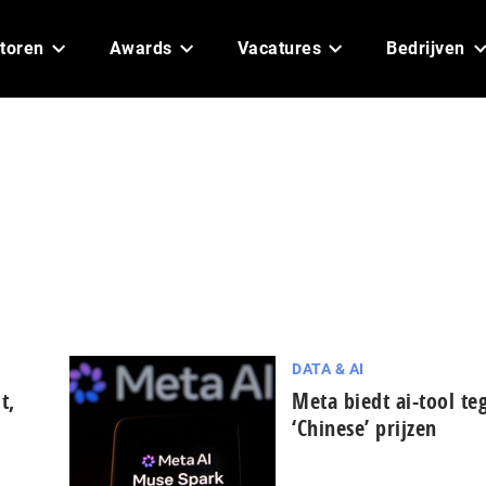
toren
Awards
Vacatures
Bedrijven
DATA & AI
t,
Meta biedt ai-tool te
‘Chinese’ prijzen