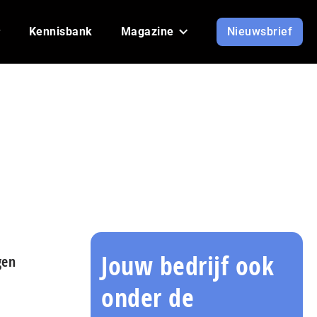
Kennisbank
Magazine
Nieuwsbrief
Jouw bedrijf ook
gen
onder de