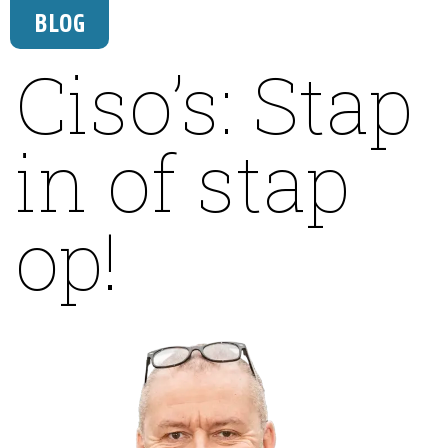
BLOG
Ciso’s: Stap
in of stap
op!