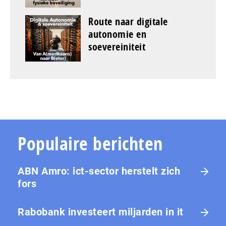
Route naar digitale
autonomie en
soevereiniteit
Populaire berichten
ABN Amro: ict-sector herstelt zich
fors
Rabobank investeert miljarden in it