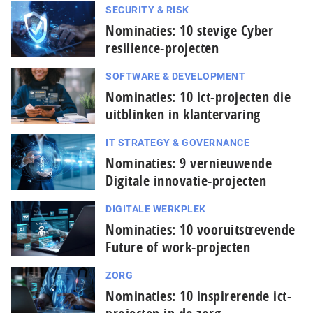
SECURITY & RISK
Nominaties: 10 stevige Cyber
resilience-projecten
SOFTWARE & DEVELOPMENT
Nominaties: 10 ict-projecten die
uitblinken in klantervaring
IT STRATEGY & GOVERNANCE
Nominaties: 9 ver­nieu­wen­de
Digitale innovatie-projecten
DIGITALE WERKPLEK
Nominaties: 10 vooruitstrevende
Future of work-projecten
ZORG
Nominaties: 10 in­spi­re­ren­de ict-