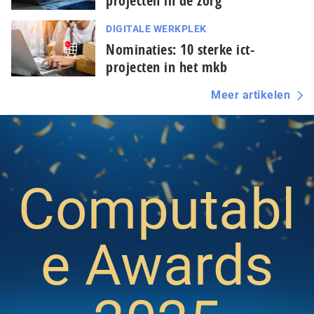
projecten in de zorg
DIGITALE WERKPLEK
Nominaties: 10 sterke ict-
projecten in het mkb
Meer artikelen
Computabl
e Awards