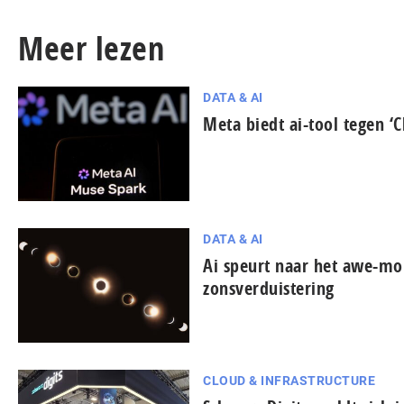
Meer lezen
DATA & AI
Meta biedt ai-tool tegen ‘C
DATA & AI
Ai speurt naar het awe-mo
zonsverduistering
CLOUD & INFRASTRUCTURE