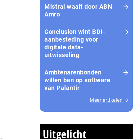
Mistral waait door ABN
Amro
Conclusion wint BDI-
aanbesteding voor
digitale data-
uitwisseling
Ambtenarenbonden
willen ban op software
van Palantir
Meer artikelen
Uitgelicht