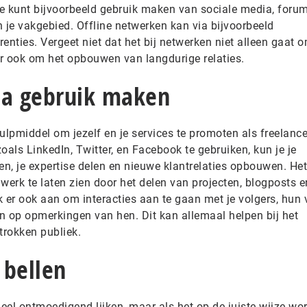
 Je kunt bijvoorbeeld gebruik maken van sociale media, foru
 je vakgebied. Offline netwerken kan via bijvoorbeeld
ties. Vergeet niet dat het bij netwerken niet alleen gaat 
r ook om het opbouwen van langdurige relaties.
ia gebruik maken
ulpmiddel om jezelf en je services te promoten als freelance
oals LinkedIn, Twitter, en Facebook te gebruiken, kun je je
en, je expertise delen en nieuwe klantrelaties opbouwen. Het
werk te laten zien door het delen van projecten, blogposts e
k er ook aan om interacties aan te gaan met je volgers, hun
n op opmerkingen van hen. Dit kan allemaal helpen bij het
trokken publiek.
 bellen
ieel ontmoedigend lijken, maar als het op de juiste wijze wo