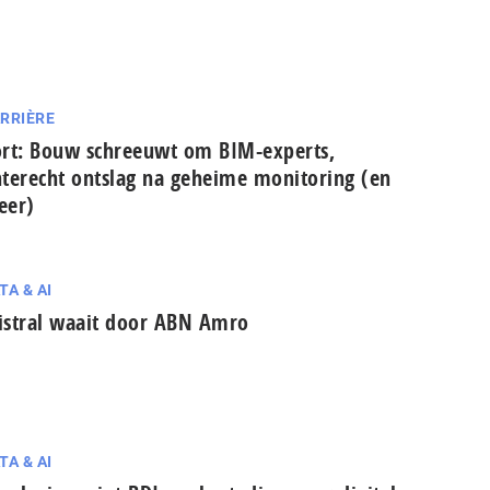
RRIÈRE
rt: Bouw schreeuwt om BIM-experts,
terecht ontslag na geheime monitoring (en
eer)
TA & AI
stral waait door ABN Amro
TA & AI