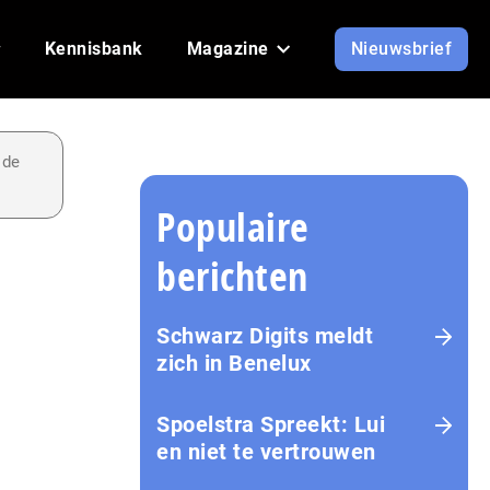
Kennisbank
Magazine
Nieuwsbrief
 de
Populaire
berichten
Schwarz Digits meldt
zich in Benelux
Spoelstra Spreekt: Lui
en niet te vertrouwen