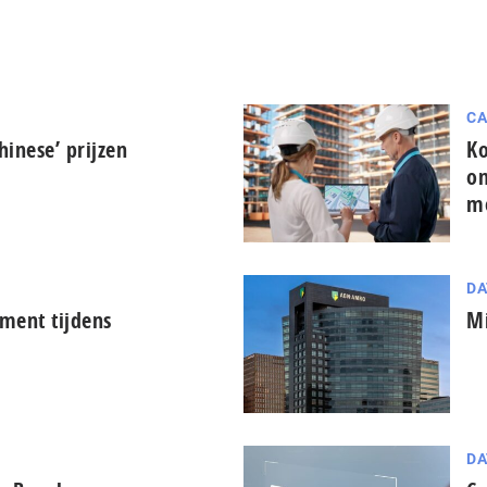
CA
hinese’ prijzen
Ko
on
m
DA
ment tijdens
Mi
DA