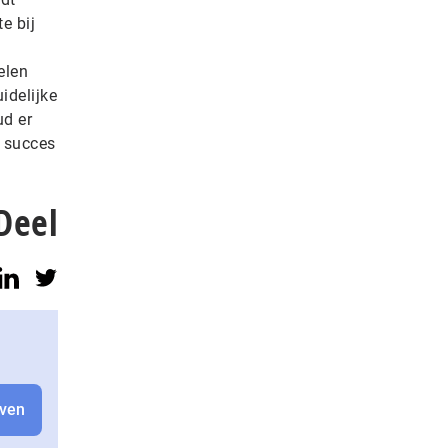
e bij
elen
idelijke
ud er
n succes
Deel