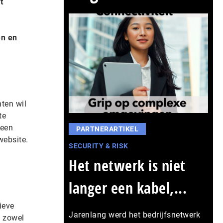
t
en en
nten wil
te
 een
PARTNERARTIKEL
website.
SECURITY & RISK
Het netwerk is niet
langer een kabel,...
ieve
Jarenlang werd het bedrijfsnetwerk
t zowel