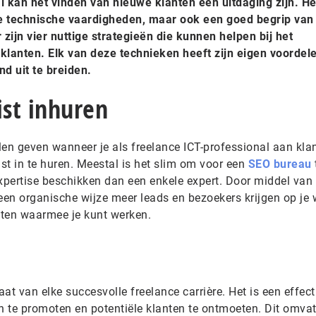
l kan het vinden van nieuwe klanten een uitdaging zijn. He
nde technische vaardigheden, maar ook een goed begrip van
zijn vier nuttige strategieën die kunnen helpen bij het
lanten. Elk van deze technieken heeft zijn eigen voordel
nd uit te breiden.
ist inhuren
llen geven wanneer je als freelance ICT-professional aan kla
st in te huren. Meestal is het slim om voor een
SEO bureau
expertise beschikken dan een enkele expert. Door middel van
een organische wijze meer leads en bezoekers krijgen op je 
anten waarmee je kunt werken.
t van elke succesvolle freelance carrière. Het is een effect
en te promoten en potentiële klanten te ontmoeten. Dit omva