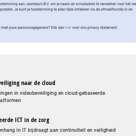
 toestemming aan Jaarbeurs B.V. om je naam en e-mailadres te verwerken voor het v
ble. Je kunt je toestemming te allen tijde intrekken via de af­meld­func­tie in de
 met jouw per­soons­ge­ge­vens? Klik dan
hier
voor ons privacy statement.
eiliging naar de cloud
ingen in videobeveiliging en cloud-gebaseerde
latformen
eerde ICT in de zorg
hang in IT bijdraagt aan continuïteit en veiligheid