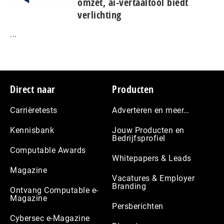
omzet, ai-vertaaltool biedt
verlichting
...
Footer
Direct naar
Producten
Carrièretests
Adverteren en meer…
Kennisbank
Jouw Producten en
Bedrijfsprofiel
Computable Awards
Whitepapers & Leads
Magazine
Vacatures & Employer
Branding
Ontvang Computable e-
Magazine
Persberichten
Cybersec e-Magazine