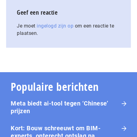
Geef een reactie
Je moet
ingelogd zijn op
om een reactie te
plaatsen.
Populaire berichten
Meta biedt ai-tool tegen ‘Chinese’
prijzen
Kort: Bouw schreeuwt om BIM-
experts, onterecht ontslag na